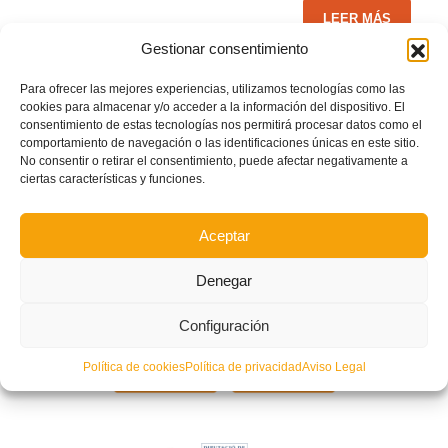
LEER MÁS
Gestionar consentimiento
PUBLICADO EN
NOTICIAS FFCV
,
PORTADA
NO COMMENTS
Para ofrecer las mejores experiencias, utilizamos tecnologías como las
cookies para almacenar y/o acceder a la información del dispositivo. El
consentimiento de estas tecnologías nos permitirá procesar datos como el
comportamiento de navegación o las identificaciones únicas en este sitio.
No consentir o retirar el consentimiento, puede afectar negativamente a
Playoff Alberic 2020 – Final 1: CD Benicarló vs CD
ciertas características y funciones.
Burriana (
DIRECTO)
MARTES, 21 JULIO 2020
POR
PRENSA FFCV
Aceptar
Denegar
Configuración
Política de cookies
Política de privacidad
Aviso Legal