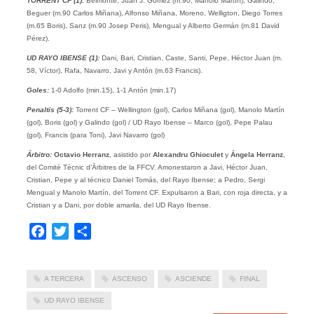
TORRENT CF (1):
Belmonte, Juan J. Gómez (m.90, Manolo Martín), Galindo,
Beguer (m.90 Carlos Miñana), Alfonso Miñana, Moreno, Welligton, Diego Torres
(m.65 Boris), Sanz (m.90 Josep Peris), Mengual y Alberto Germán (m.81 David
Pérez).
UD RAYO IBENSE (1):
Dani, Bari, Cristian, Caste, Santi, Pepe, Héctor Juan (m.
58, Víctor), Rafa, Navarro, Javi y Antón (m.63 Francis).
Goles:
1-0 Adolfo (min.15), 1-1 Antón (min.17)
Penaltis (5-3):
Torrent CF – Wellington (gol), Carlos Miñana (gol), Manolo Martín
(gol), Boris (gol) y Galindo (gol) / UD Rayo Ibense – Marco (gol), Pepe Palau
(gol), Francis (para Toni), Javi Navarro (gol)
Árbitro:
Octavio Herranz
, asistido por
Alexandru Ghioculet
y
Ángela Herranz
,
del Comité Tècnic d’Àrbitres de la FFCV. Amonestaron a Javi, Héctor Juan,
Cristian, Pepe y al técnico Daniel Tomás, del Rayo Ibense; a Pedro, Sergi
Mengual y Manolo Martín, del Torrent CF. Expulsaron a Bari, con roja directa, y a
Cristian y a Dani, por doble amarila, del UD Rayo Ibense.
Facebook
Twitter
Compartir
A TERCERA
ASCENSO
ASCIENDE
FINAL
UD RAYO IBENSE