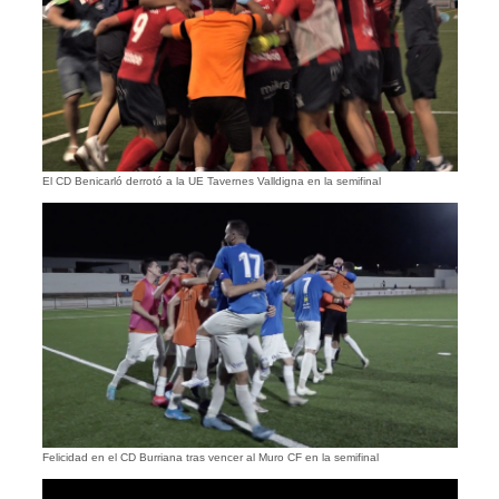
El CD Benicarló derrotó a la UE Tavernes Valldigna en la semifinal
Felicidad en el CD Burriana tras vencer al Muro CF en la semifinal