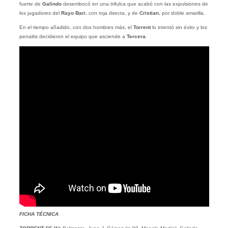
fuerte de
Galindo
desembocó en una trifulca que acabó con las expulsiones de
los jugadores del
Rayo
Bari
, con roja directa, y de
Cristian
, por doble amarilla.
En el tiempo añadido, con dos hombres más, el
Torrent
lo intentó sin éxito y los
penaltis decidieron el equipo que asciende a
Tercera
.
FICHA TÉCNICA