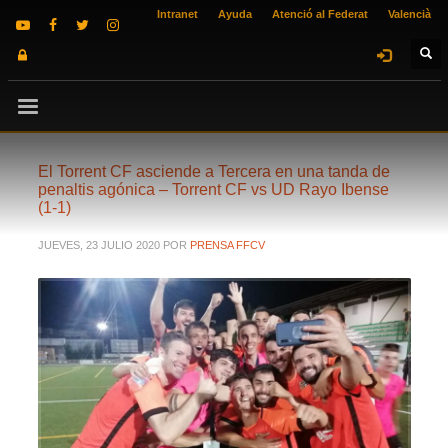
Intranet
Ayuda
Atenció al Federat
Valencià
El Torrent CF asciende a Tercera en una tanda de
penaltis agónica – Torrent CF vs UD Rayo Ibense
(1-1)
JUEVES, 23 JULIO 2020
POR
PRENSA FFCV