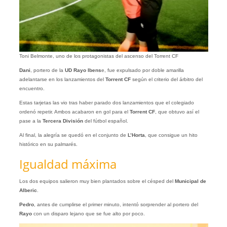
Toni Belmonte, uno de los protagonistas del ascenso del Torrent CF
Dani
, portero de la
UD Rayo Ibens
e, fue expulsado por doble amarilla
adelantarse en los lanzamientos del
Torrent
CF
según el criterio del árbitro del
encuentro.
Estas tarjetas las vio tras haber parado dos lanzamientos que el colegiado
ordenó repetir. Ambos acabaron en gol para el
Torrent CF
, que obtuvo así el
pase a la
Tercera División
del fútbol español.
Al final, la alegría se quedó en el conjunto de
L’Horta
, que consigue un hito
histórico en su palmarés.
Igualdad máxima
Los dos equipos salieron muy bien plantados sobre el césped del
Municipal
de
Alberic
.
Pedro
, antes de cumplirse el primer minuto, intentó sorprender al portero del
Rayo
con un disparo lejano que se fue alto por poco.