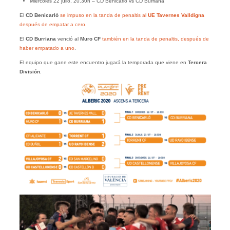
Miércoles 22 julio, 20.30h – CD Benicarló vs CD Burriana
El
CD Benicarló
se impuso en la tanda de penaltis al
UE Tavernes Valldigna
después de empatar a cero
.
El
CD Burriana
venció al
Muro CF
también en la tanda de penaltis, después de
haber empatado a uno
.
El equipo que gane este encuentro jugará la temporada que viene en
Tercera
División
.