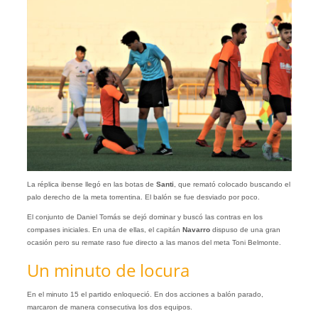
La réplica ibense llegó en las botas de
Santi
, que remató colocado buscando el
palo derecho de la meta torrentina. El balón se fue desviado por poco.
El conjunto de Daniel Tomás se dejó dominar y buscó las contras en los
compases iniciales. En una de ellas, el capitán
Navarro
dispuso de una gran
ocasión pero su remate raso fue directo a las manos del meta Toni Belmonte.
Un minuto de locura
En el minuto 15 el partido enloqueció. En dos acciones a balón parado,
marcaron de manera consecutiva los dos equipos.