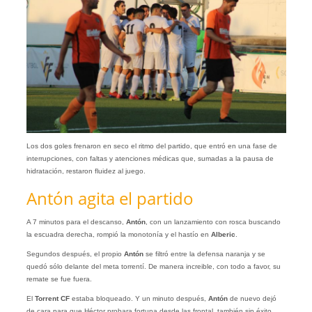
Los dos goles frenaron en seco el ritmo del partido, que entró en una fase de
interrupciones, con faltas y atenciones médicas que, sumadas a la pausa de
hidratación, restaron fluidez al juego.
Antón agita el partido
A 7 minutos para el descanso,
Antón
, con un lanzamiento con rosca buscando
la escuadra derecha, rompió la monotonía y el hastío en
Alberic
.
Segundos después, el propio
Antón
se filtró entre la defensa naranja y se
quedó sólo delante del meta torrentí. De manera increible, con todo a favor, su
remate se fue fuera.
El
Torrent CF
estaba bloqueado. Y un minuto después,
Antón
de nuevo dejó
de cara para que Héctor probara fortuna desde las frontal, también sin éxito.