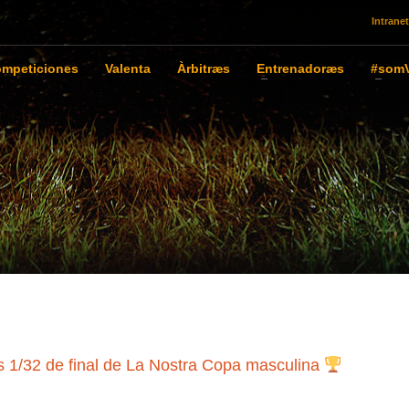
Intranet
mpeticiones
Valenta
Àrbitræs
Entrenadoræs
#somV
s 1/32 de final de La Nostra Copa masculina