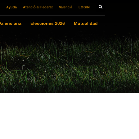
Ayuda
Atenció al Federat
Valencià
LOGIN
alenciana
Elecciones 2026
Mutualidad