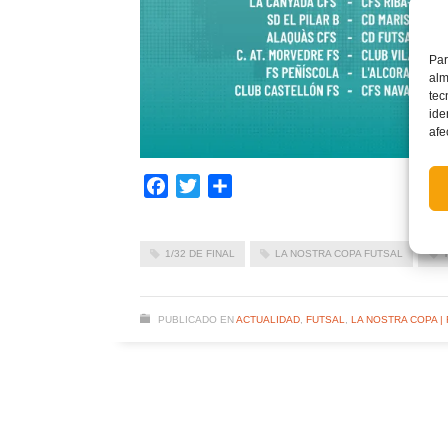
Par
alm
tec
ide
afe
Facebook
Twitter
Compartir
1/32 DE FINAL
LA NOSTRA COPA FUTSAL
PUBLICADO EN
ACTUALIDAD
,
FUTSAL
,
LA NOSTRA COPA |