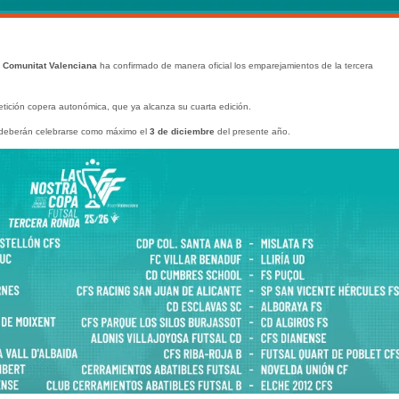
a Comunitat Valenciana
ha confirmado de manera oficial los emparejamientos de la tercera
tición copera autonómica, que ya alcanza su cuarta edición.
 deberán celebrarse como máximo el
3 de diciembre
del presente año.