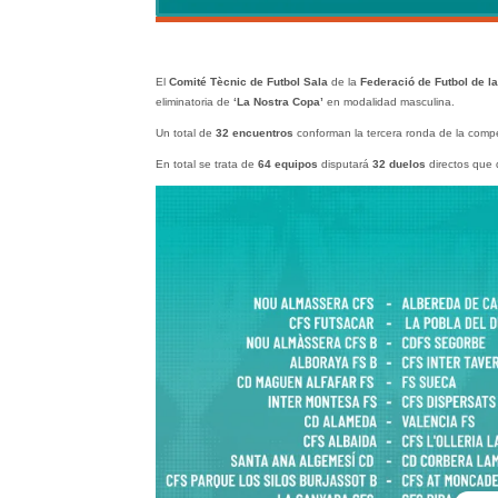
El
Comité Tècnic de Futbol Sala
de la
Federació de Futbol de l
eliminatoria de
‘La Nostra Copa’
en modalidad masculina.
Un total de
32 encuentros
conforman la tercera ronda de la compe
En total se trata de
64 equipos
disputará
32 duelos
directos que