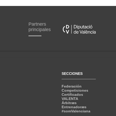
Partners
principales
SECCIONES
Federación
Competiciones
Certificados
VALENTA
Árbitræs
Entrenadoræs
#somValenciana