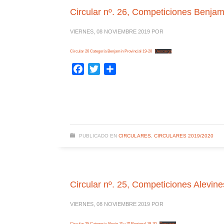
Circular nº. 26, Competiciones Benjam
VIERNES, 08 NOVIEMBRE 2019
POR
Circular 26 Categoría Benjamín Provincial 19-20
Descarga
Facebook
Twitter
Compartir
PUBLICADO EN
CIRCULARES
,
CIRCULARES 2019/2020
Circular nº. 25, Competiciones Alevine
VIERNES, 08 NOVIEMBRE 2019
POR
Circular 25 Categoría Alevín 1ª y 2ª Regional 19-20
Descarga