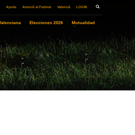
Ayuda
Atenció al Federat
Valencià
LOGIN
alenciana
Elecciones 2026
Mutualidad