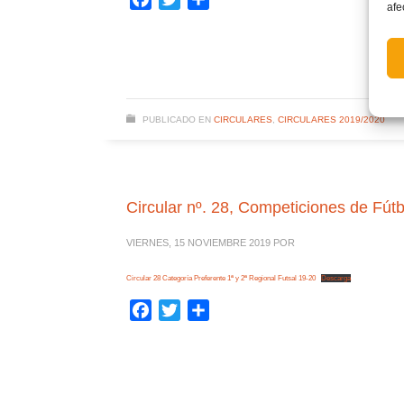
afe
PUBLICADO EN
CIRCULARES
,
CIRCULARES 2019/2020
Circular nº. 28, Competiciones de Fút
VIERNES, 15 NOVIEMBRE 2019
POR
Circular 28 Categoría Preferente 1ª y 2ª Regional Futsal 19-20
Descarga
Facebook
Twitter
Compartir