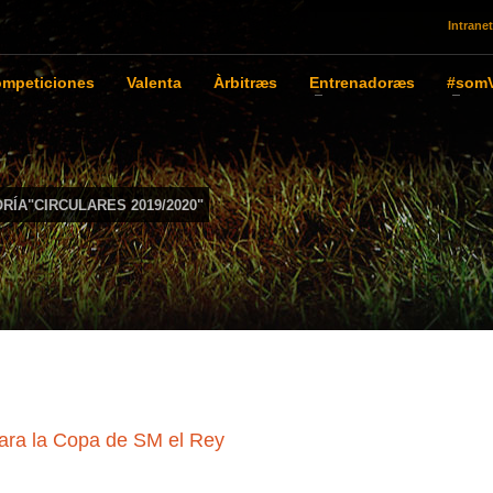
Intranet
mpeticiones
Valenta
Àrbitræs
Entrenadoræs
#somV
RÍA"CIRCULARES 2019/2020"
 para la Copa de SM el Rey