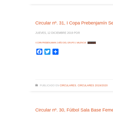
Circular nº. 31, I Copa Prebenjamín 
JUEVES, 12 DICIEMBRE 2019
POR
I COPA PREBENJAMIN 2 AÑO DEL GRUPO 1 VALENCIA
Descarga
Facebook
Twitter
Compartir
PUBLICADO EN
CIRCULARES
,
CIRCULARES 2019/2020
Circular nº. 30, Fútbol Sala Base Fem