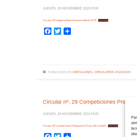
JUEVES, 28 NOVIEMBRE 2019
POR
Circular 30 Categoria Base Femenino Valenta 19-20
Descarga
Facebook
Twitter
Compartir
PUBLICADO EN
CIRCULARES
,
CIRCULARES 2019/2020
Circular nº. 29 Competiciones Preben
JUEVES, 28 NOVIEMBRE 2019
POR
Par
alm
Circular 29 Competiciones Prebenjamín Primer Año Castelló
Descarga
tec
ide
Facebook
Twitter
Compartir