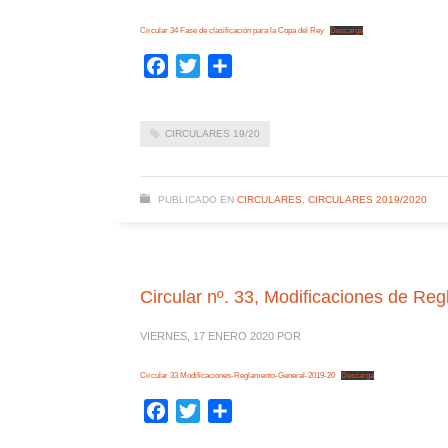
Circular 34 Fase de clasificación para la Copa del Rey
Descarga
Facebook
Twitter
Compartir
CIRCULARES 19/20
PUBLICADO EN
CIRCULARES
,
CIRCULARES 2019/2020
Circular nº. 33, Modificaciones de R
VIERNES, 17 ENERO 2020
POR
Circular 33 Modificaciones-Reglamento-General-2019-20
Descarga
Facebook
Twitter
Compartir