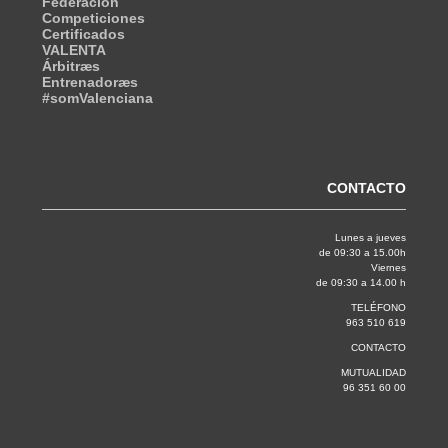
Federación
Competiciones
Certificados
VALENTA
Árbitræs
Entrenadoræs
#somValenciana
CONTACTO
Lunes a jueves
de 09:30 a 15.00h
Viernes
de 09:30 a 14.00 h
TELÉFONO
963 510 619
CONTACTO
MUTUALIDAD
96 351 60 00