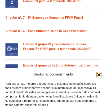
Comunitat para la temporada 2026/2027
Circular nº. 7 – IV Supercopa Comunitat FFCV Futsal
Circular nº. 6 – Fase Autonómica de la Copa Federación
Este es el grupo VI y calendario de Tercera
Federación RFEF para la temporada 2026/2027
Este es el grupo de la Lliga Autonòmica Juvenil de
fútbol sala de la temporada 2026/2027
Gestionar consentimiento
Para ofrecer las mejores experiencias, utilizamos tecnologías como las
El calendario del grupo VI de Tercera Federación
cookies para almacenar y/o acceder a la información del dispositivo. El
RFEF para la temporada 2026/27 se sorteará el
consentimiento de estas tecnologías nos permitirá procesar datos como el
martes 4 de agosto
comportamiento de navegación o las identificaciones únicas en este sitio.
No consentir o retirar el consentimiento, puede afectar negativamente a
ciertas características y funciones.