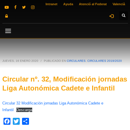
Intranet
Ayuda
Atenció al Federat
Valencià
JUEVES, 16 ENERO 2020
/
PUBLICADO EN
CIRCULARES
,
CIRCULARES 2019/2020
Circular nº. 32, Modificación jornadas
Liga Autonómica Cadete e Infantil
Circular 32 Modificación jornadas Liga Autonómica Cadete e
Infantil
Descarga
Facebook
Twitter
Compartir