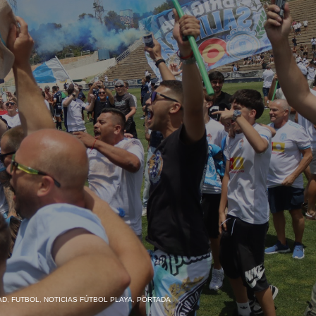
AD
,
FUTBOL
,
NOTICIAS FÚTBOL PLAYA
,
PORTADA