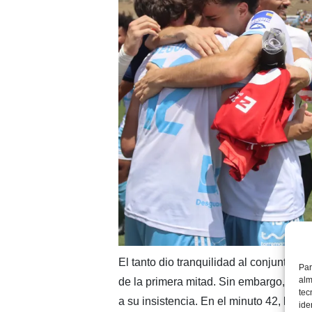
El tanto dio tranquilidad al conjunto t
Par
alm
de la primera mitad. Sin embargo, cua
tec
a su insistencia. En el minuto 42,
Hécto
ide