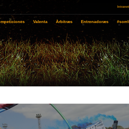
Intranet
mpeticiones
Valenta
Àrbitræs
Entrenadoræs
#somV