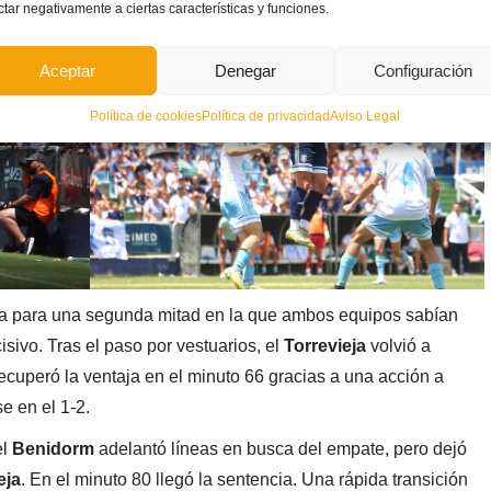
ctar negativamente a ciertas características y funciones.
ver la igualdad al marcador.
Aceptar
Denegar
Configuración
Política de cookies
Política de privacidad
Aviso Legal
ta para una segunda mitad en la que ambos equipos sabían
isivo. Tras el paso por vestuarios, el
Torrevieja
volvió a
ecuperó la ventaja en el minuto 66 gracias a una acción a
e en el 1-2.
el
Benidorm
adelantó líneas en busca del empate, pero dejó
eja
. En el minuto 80 llegó la sentencia. Una rápida transición