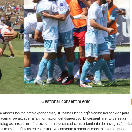
Gestionar consentimiento
orrevejense, que supo gestionar la ventaja durante buena parte
a ofrecer las mejores experiencias, utilizamos tecnologías como las cookies para
acenar y/o acceder a la información del dispositivo. El consentimiento de estas
ndo el descanso ya asomaba, el
Benidorm
encontró el premio
nologías nos permitirá procesar datos como el comportamiento de navegación o la
r Juan
transformó un penalti cometido por el guardameta
ntificaciones únicas en este sitio. No consentir o retirar el consentimiento, puede