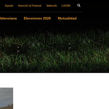
Ayuda
Atenció al Federat
Valencià
LOGIN
alenciana
Elecciones 2026
Mutualidad