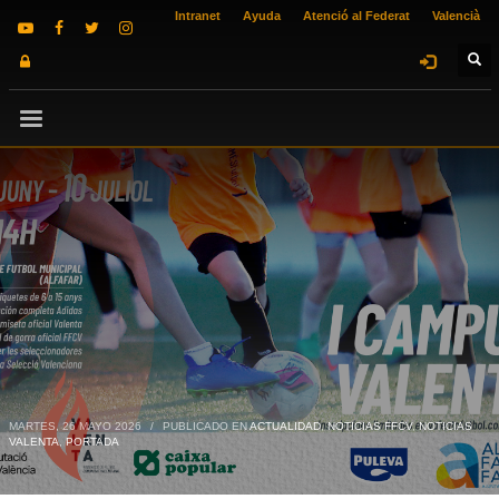
Intranet
Ayuda
Atenció al Federat
Valencià
MARTES, 26 MAYO 2026
/
PUBLICADO EN
ACTUALIDAD
,
NOTICIAS FFCV
,
NOTICIAS
VALENTA
,
PORTADA