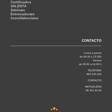
Certificados
VALENTA
Árbitræs
Entrenadoræs
#somValenciana
CONTACTO
Lunes a jueves
de 09:30 a 15.00h
Viernes
de 09:30 a 14.00 h
TELÉFONO
963 510 619
CONTACTO
MUTUALIDAD
96 351 60 00