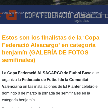
LUNES, 09 MARZO 2026
/
PUBLICADO EN
ACTUALIDAD
,
NOTICIAS FFCV
,
PORTADA
Estos son los finalistas de la ‘Copa
Federació Alsacargo’ en categoría
benjamín (GALERÍA DE FOTOS
semifinales)
La
Copa Federació
ALSACARGO
de Futbol Base
que
organiza la
Federació de Futbol de la Comunitat
Valenciana
en las instalaciones de
El Planter
celebró el
domingo 8 de marzo la jornada de semifinales en la
categoría benjamín.