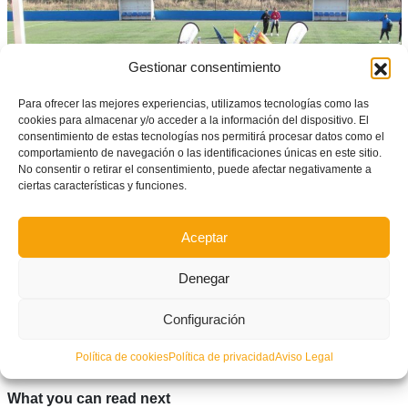
Gestionar consentimiento
Para ofrecer las mejores experiencias, utilizamos tecnologías como las
cookies para almacenar y/o acceder a la información del dispositivo. El
consentimiento de estas tecnologías nos permitirá procesar datos como el
comportamiento de navegación o las identificaciones únicas en este sitio.
No consentir o retirar el consentimiento, puede afectar negativamente a
ciertas características y funciones.
Foto de familia de la séptima jornada de benjamines.
Aceptar
Facebook
Twitter
Compartir
Denegar
Configuración
ETIQUETADO BAJO:
ALSACARGO
,
COPA FEDERACIÓ
,
EL PLANTER
,
TEMPORADA 2025/2026
Política de cookies
Política de privacidad
Aviso Legal
What you can read next