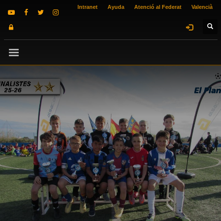
Intranet
Ayuda
Atenció al Federat
Valencià