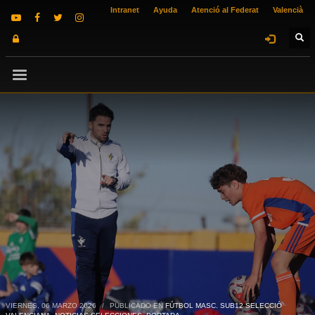
Intranet
Ayuda
Atenció al Federat
Valencià
VIERNES, 06 MARZO 2026
/
PUBLICADO EN
FÚTBOL MASC. SUB12 SELECCIÓ