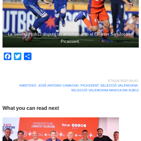
La Selecció sub12 disputó un amistoso ante el CF Inter San José en
Picassent.
Facebook
Twitter
Compartir
ETIQUETADO BAJO:
AMISTOSO
,
JOSÉ ANTONIO CAMACHO
,
PICASSENT
,
SELECCIÓ VALENCIANA
,
SELECCIÓ VALENCIANA MASCULINA SUB12
What you can read next