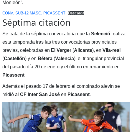
Monleón’.
CONV. SUB-12 MASC. PICASSENT
Descarga
Séptima citación
Se trata de la séptima convocatoria que la
Selecció
realiza
esta temporada tras las tres convocatorias provinciales
previas, celebradas en
El Verger
(
Alicante
), en
Vila-real
(
Castellón
) y en
Bétera
(
Valencia
), el triangular provincial
del pasado día 20 de enero y el último entrenamiento en
Picassent
.
Además el pasado 17 de febrero el combinado alevín se
midió al
CF Inter San José
en
Picassent
.