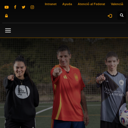
Intranet
Ayuda
Atenció al Federat
Valencià