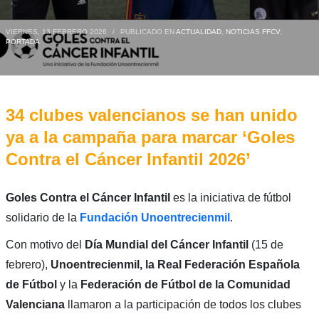
VIERNES, 13 FEBRERO 2026
/
PUBLICADO EN
ACTUALIDAD
,
NOTICIAS FFCV
,
PORTADA
34 clubes valencianos se han unido
ya a la campaña para marcar ‘Goles
Contra el Cáncer Infantil 2026’
Goles Contra el Cáncer Infantil
es la iniciativa de fútbol
solidario de la
Fundación Unoentrecienmil
.
Con motivo del
Día Mundial del Cáncer Infantil
(15 de
febrero),
Unoentrecienmil, la Real Federación Española
de Fútbol
y la
Federación de Fútbol de la Comunidad
Valenciana
llamaron a la participación de todos los clubes