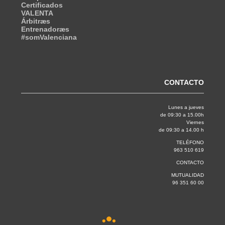
Certificados
VALENTA
Árbitræs
Entrenadoræs
#somValenciana
CONTACTO
Lunes a jueves
de 09:30 a 15.00h
Viernes
de 09:30 a 14.00 h
TELÉFONO
963 510 619
CONTACTO
MUTUALIDAD
96 351 60 00