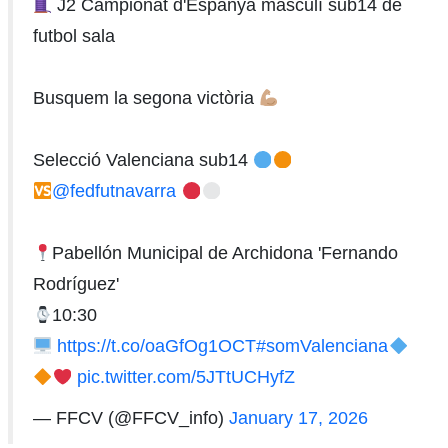
J2 Campionat d'Espanya masculí sub14 de
futbol sala
Busquem la segona victòria
Selecció Valenciana sub14
@fedfutnavarra
Pabellón Municipal de Archidona 'Fernando
Rodríguez'
10:30
https://t.co/oaGfOg1OCT
#somValenciana
pic.twitter.com/5JTtUCHyfZ
— FFCV (@FFCV_info)
January 17, 2026