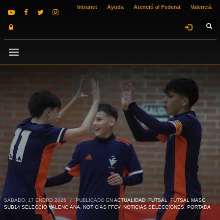
Intranet
Ayuda
Atenció al Federat
Valencià
SÁBADO, 17 ENERO 2026
/
PUBLICADO EN
ACTUALIDAD
,
FUTSAL
,
FUTSAL MASC.
SUB14 SELECCIÓ VALENCIANA
,
NOTICIAS FFCV
,
NOTICIAS SELECCIONES
,
PORTADA