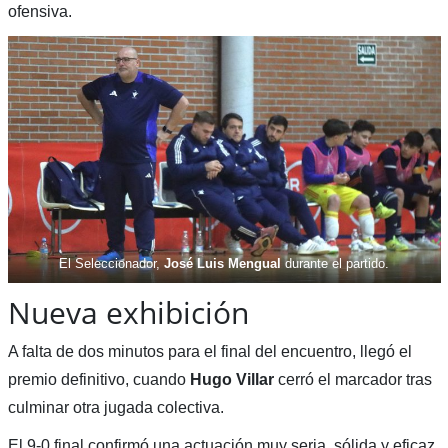
ofensiva.
El Seleccionador,
José Luis Mengual
durante el partido.
Nueva exhibición
A falta de dos minutos para el final del encuentro, llegó el
premio definitivo, cuando
Hugo Villar
cerró el marcador tras
culminar otra jugada colectiva.
El 9-0 final confirmó una actuación muy seria, sólida y eficaz