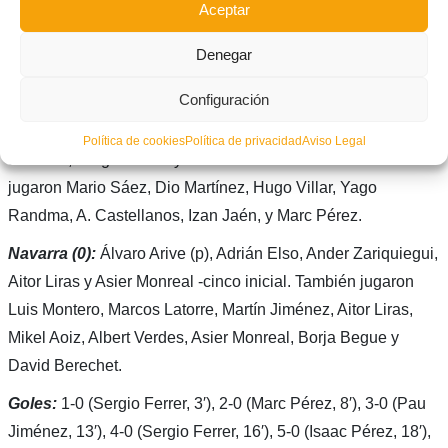
Aceptar
Hugo Villar
mete el último gol del encuentro ante
Navarra
.
Denegar
FICHA TÉCNICA
Configuración
Selecció Valenciana
(9)
: Óscar Ayuso, Isaac Pérez, Pau
Política de cookies
Política de privacidad
Aviso Legal
Jiménez, Sergio Ferrer y G. Padilla – cinco inicial-. También
jugaron Mario Sáez, Dio Martínez, Hugo Villar, Yago
Randma, A. Castellanos, Izan Jaén, y Marc Pérez.
Navarra (0):
Álvaro Arive (p), Adrián Elso, Ander Zariquiegui,
Aitor Liras y Asier Monreal -cinco inicial. También jugaron
Luis Montero, Marcos Latorre, Martín Jiménez, Aitor Liras,
Mikel Aoiz, Albert Verdes, Asier Monreal, Borja Begue y
David Berechet.
Goles:
1-0 (Sergio Ferrer, 3′), 2-0 (Marc Pérez, 8′), 3-0 (Pau
Jiménez, 13′), 4-0 (Sergio Ferrer, 16′), 5-0 (Isaac Pérez, 18′),