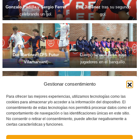
Gonzalo Padilla
y
Sergio Ferrer
Pau Jiménez
tras su segundo
celebrando un gol.
gol.
Dio Martínez
(
CFS Futur
Cuerpo técnico junto a los
Vilamarxant
)
jugadores en el banquillo.
Gestionar consentimiento
Para ofrecer las mejores experiencias, utilizamos tecnologías como las
cookies para almacenar y/o acceder a la información del dispositivo. El
consentimiento de estas tecnologías nos permitirá procesar datos como el
comportamiento de navegación o las identificaciones únicas en este sitio.
No consentir o retirar el consentimiento, puede afectar negativamente a
ciertas características y funciones.