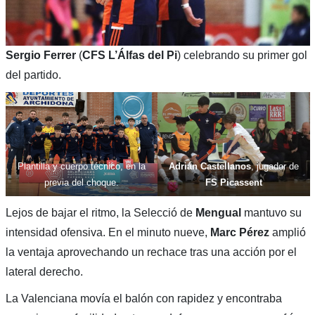
Sergio Ferrer
(
CFS L’Álfas del Pi
) celebrando su primer gol
del partido.
Plantilla y cuerpo técnico, en la
Adrián Castellanos
, jugador de
previa del choque.
FS Picassent
Lejos de bajar el ritmo, la Selecció de
Mengual
mantuvo su
intensidad ofensiva. En el minuto nueve,
Marc Pérez
amplió
la ventaja aprovechando un rechace tras una acción por el
lateral derecho.
La Valenciana movía el balón con rapidez y encontraba