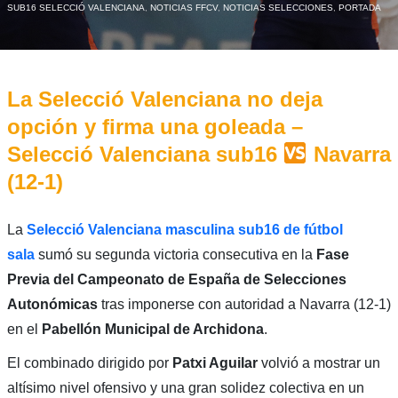
SUB16 SELECCIÓ VALENCIANA
,
NOTICIAS FFCV
,
NOTICIAS SELECCIONES
,
PORTADA
La Selecció Valenciana no deja
opción y firma una goleada –
Selecció Valenciana sub16
Navarra
(12-1)
La
Selecció Valenciana masculina sub16 de fútbol
sala
sumó su segunda victoria consecutiva en la
Fase
Previa del Campeonato de España de Selecciones
Autonómicas
tras imponerse con autoridad a Navarra (12-1)
en el
Pabellón Municipal de Archidona
.
El combinado dirigido por
Patxi Aguilar
volvió a mostrar un
altísimo nivel ofensivo y una gran solidez colectiva en un