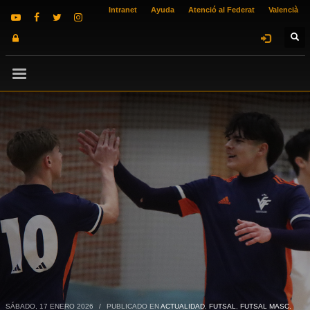
Intranet
Ayuda
Atenció al Federat
Valencià
SÁBADO, 17 ENERO 2026
/
PUBLICADO EN
ACTUALIDAD
,
FUTSAL
,
FUTSAL MASC.