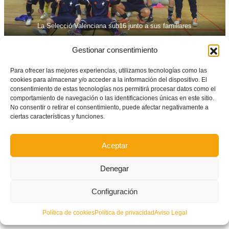
La Selecció Valenciana sub16 junto a sus familiares
FICHA TÉCNICA
Gestionar consentimiento
Selecció Valenciana
(12)
: J. Hernández, Campillo, Carlos,
Para ofrecer las mejores experiencias, utilizamos tecnologías como las
cookies para almacenar y/o acceder a la información del dispositivo. El
Julián Martín y Álvaro Herrero -cinco inicial-. También
consentimiento de estas tecnologías nos permitirá procesar datos como el
jugaron Gavilanes, Guillermo, Miguel Saldaña, Valerio, Hugo
comportamiento de navegación o las identificaciones únicas en este sitio.
No consentir o retirar el consentimiento, puede afectar negativamente a
Ayelo, Julen F y Vargas.
ciertas características y funciones.
Navarra (1):
Aitor Macho, Mikel Villanueva, Cristian Sanz,
Urtzi Cortes y Marcell Augusto -cinco inicial. También
Aceptar
jugaron Enrique Ballestero, Emmanuel Patiño, Asier
Denegar
Martínez, Asier Díez, Ignacio Olábarri, Adolfo Cárdenas e
Ilyass El Mackchoui.
Configuración
Goles:
1-0 (Julián Martín, 9), 1-1 (Asier Martínez, 14′), 2-1
Política de cookies
Política de privacidad
Aviso Legal
(Hugo Ayelo, 9′), 3-1 (Hugo Ayelo, 11′), 4-1 (Carlos Herrera,