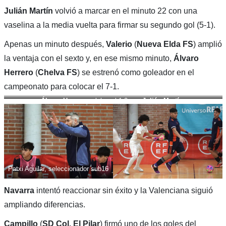
Julián Martín
volvió a marcar en el minuto 22 con una
vaselina a la media vuelta para firmar su segundo gol (5-1).
Apenas un minuto después,
Valerio
(
Nueva Elda FS
) amplió
la ventaja con el sexto y, en ese mismo minuto,
Álvaro
Herrero
(
Chelva FS
) se estrenó como goleador en el
campeonato para colocar el 7-1.
Álvaro Herrero
celebra el 1-0 con
Julián Martín
.
Patxi Aguilar, seleccionador sub16
Navarra
intentó reaccionar sin éxito y la Valenciana siguió
ampliando diferencias.
Campillo
(
SD Col. El Pilar
) firmó uno de los goles del