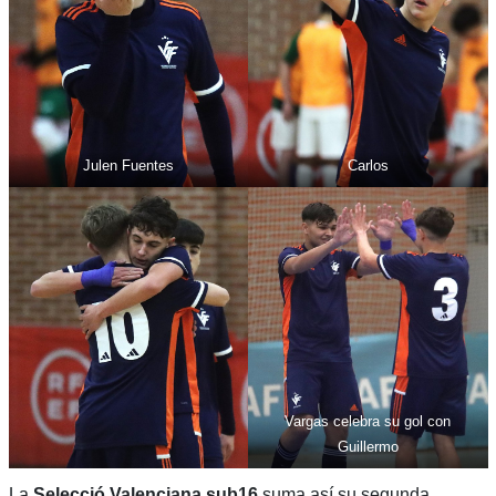
Julen Fuentes
Carlos
Vargas celebra su gol con
Guillermo
La
Selecció Valenciana sub16
suma así su segunda