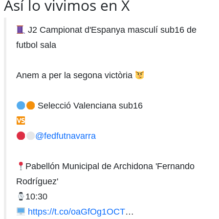
Así lo vivimos en X
J2 Campionat d'Espanya masculí sub16 de
futbol sala
Anem a per la segona victòria
Selecció Valenciana sub16
@fedfutnavarra
Pabellón Municipal de Archidona 'Fernando
Rodríguez'
10:30
https://t.co/oaGfOg1OCT
…