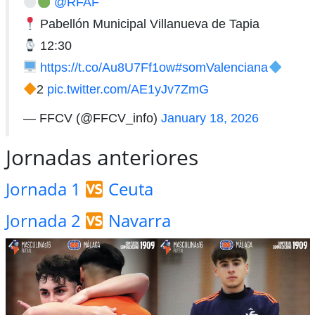
@RFAF
Pabellón Municipal Villanueva de Tapia
12:30
https://t.co/Au8U7Ff1ow
#somValenciana
2
pic.twitter.com/AE1yJv7ZmG
— FFCV (@FFCV_info)
January 18, 2026
Jornadas anteriores
Jornada 1
Ceuta
Jornada 2
Navarra