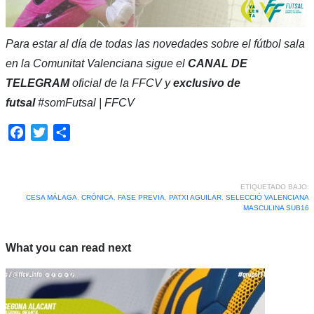
Para estar al día de todas las novedades sobre el fútbol sala
en la Comunitat Valenciana sigue el
CANAL DE
TELEGRAM
oficial de la FFCV y
exclusivo de
futsal
#somFutsal | FFCV
Facebook
Twitter
Compartir
ETIQUETADO BAJO:
CESA MÁLAGA
,
CRÓNICA
,
FASE PREVIA
,
PATXI AGUILAR
,
SELECCIÓ VALENCIANA
MASCULINA SUB16
What you can read next