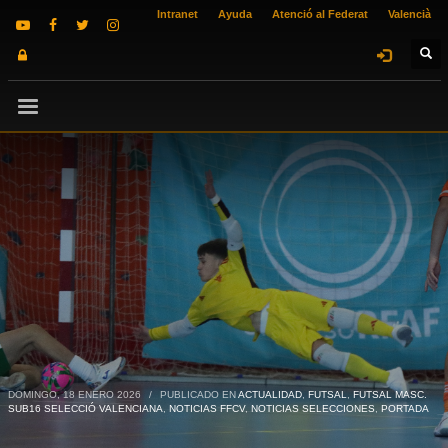
Intranet
Ayuda
Atenció al Federat
Valencià
DOMINGO, 18 ENERO 2026
/
PUBLICADO EN
ACTUALIDAD
,
FUTSAL
,
FUTSAL MASC.
SUB16 SELECCIÓ VALENCIANA
,
NOTICIAS FFCV
,
NOTICIAS SELECCIONES
,
PORTADA