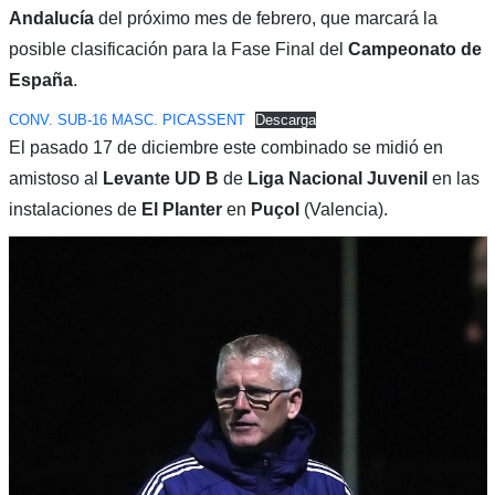
Andalucía
del próximo mes de febrero, que marcará la
posible clasificación para la Fase Final del
Campeonato de
España
.
CONV. SUB-16 MASC. PICASSENT
Descarga
El pasado 17 de diciembre este combinado se midió en
amistoso al
Levante UD B
de
Liga Nacional Juvenil
en las
instalaciones de
El Planter
en
Puçol
(Valencia).