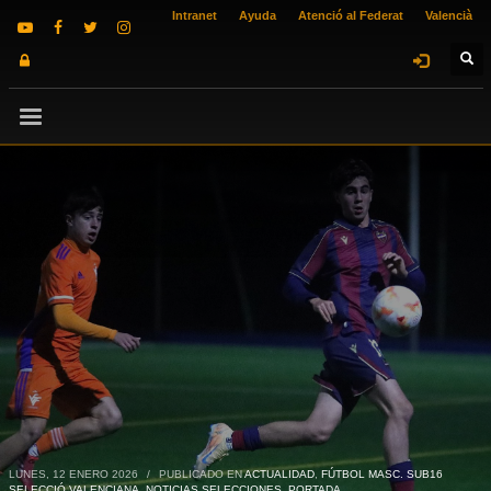
Intranet
Ayuda
Atenció al Federat
Valencià
LUNES, 12 ENERO 2026
/
PUBLICADO EN
ACTUALIDAD
,
FÚTBOL MASC. SUB16
SELECCIÓ VALENCIANA
,
NOTICIAS SELECCIONES
,
PORTADA