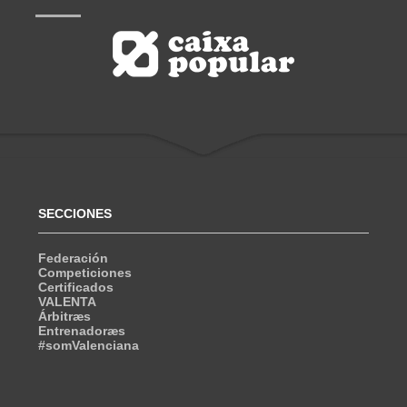
SECCIONES
Federación
Competiciones
Certificados
VALENTA
Árbitræs
Entrenadoræs
#somValenciana