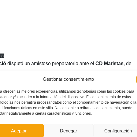
ga
ció
disputó un amistoso preparatorio ante el
CD Maristas
, de
Gestionar consentimiento
adete disputará en
Archidona
y
Villanueva de Tapia
(
Málaga
)
a ofrecer las mejores experiencias, utilizamos tecnologías como las cookies para
al de Selecciones Autonómicas
de la categoría.
acenar y/o acceder a la información del dispositivo. El consentimiento de estas
nologías nos permitirá procesar datos como el comportamiento de navegación o la
ntificaciones únicas en este sitio. No consentir o retirar el consentimiento, puede
ctar negativamente a ciertas características y funciones.
Aceptar
Denegar
Configuración