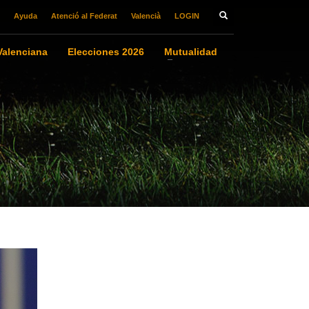
Ayuda
Atenció al Federat
Valencià
LOGIN
alenciana
Elecciones 2026
Mutualidad