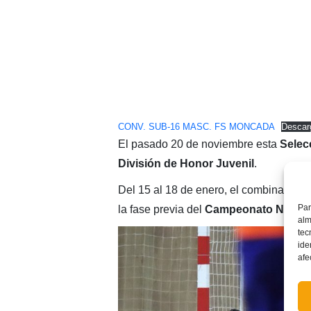
CONV. SUB-16 MASC. FS MONCADA
Descar
El pasado 20 de noviembre esta
Selec
División de Honor Juvenil
.
Del 15 al 18 de enero, el combinado c
Par
la fase previa del
Campeonato Nacion
alm
tec
ide
afe