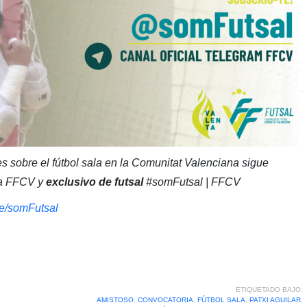
s sobre el fútbol sala en la Comunitat Valenciana sigue
 la FFCV y
exclusivo de futsal
#somFutsal | FFCV
.me/somFutsal
ETIQUETADO BAJO:
AMISTOSO
,
CONVOCATORIA
,
FÚTBOL SALA
,
PATXI AGUILAR
,