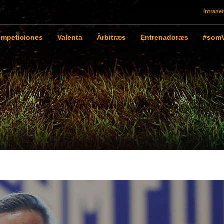
Intranet
mpeticiones
Valenta
Àrbitræs
Entrenadoræs
#somV