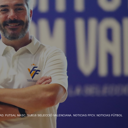
AD
,
FUTSAL MASC. SUB16 SELECCIÓ VALENCIANA
,
NOTICIAS FFCV
,
NOTICIAS FÚTBOL