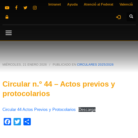
Intranet
Ayuda
Atenció al Federat
Valencià
MIÉRCOLES, 21 ENERO 2026
/
PUBLICADO EN
CIRCULARES 2025/2026
Circular n.º 44 – Actos previos y
protocolarios
Circular 44 Actos Previos y Protocolarios
Descarga
Facebook
Twitter
Compartir