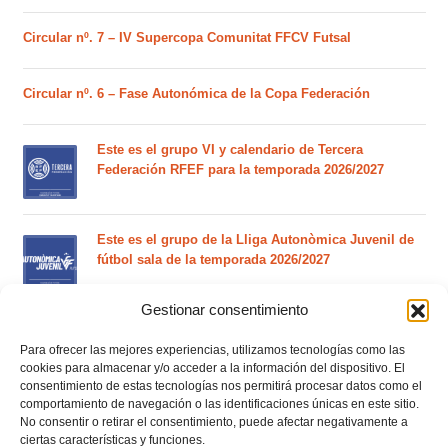
Circular nº. 7 – IV Supercopa Comunitat FFCV Futsal
Circular nº. 6 – Fase Autonómica de la Copa Federación
Este es el grupo VI y calendario de Tercera
Federación RFEF para la temporada 2026/2027
Este es el grupo de la Lliga Autonòmica Juvenil de
fútbol sala de la temporada 2026/2027
Gestionar consentimiento
El calendario del grupo VI de Tercera Federación
RFEF para la temporada 2026/27 se sorteará el
Para ofrecer las mejores experiencias, utilizamos tecnologías como las
cookies para almacenar y/o acceder a la información del dispositivo. El
martes 4 de agosto
consentimiento de estas tecnologías nos permitirá procesar datos como el
comportamiento de navegación o las identificaciones únicas en este sitio.
No consentir o retirar el consentimiento, puede afectar negativamente a
Nuevo curso de Entrenador de fútbol Licencia UEFA
ciertas características y funciones.
C que comenzará en noviembre 2026 (agotadas las