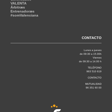
VALENTA
Árbitræs
Entrenadoræs
#somValenciana
CONTACTO
Lunes a jueves
de 09:30 a 15.00h
Viernes
de 09:30 a 14.00 h
TELÉFONO
963 510 619
CONTACTO
MUTUALIDAD
96 351 60 00