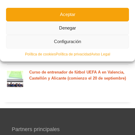
plazas del curso de septiembre)
Aceptar
Circular nº. 5 – Normas generales de las competiciones
Denegar
territoriales de fútbol sala 2026-2027
Configuración
Curso de entrenador de fútbol UEFA B en Valencia,
Castellón y Alicante (comienzo el 20 de septiembre)
Política de cookies
Política de privacidad
Aviso Legal
Curso de entrenador de fútbol UEFA A en Valencia,
Castellón y Alicante (comienzo el 20 de septiembre)
Partners principales