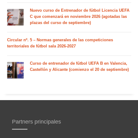
Nuevo curso de Entrenador de fútbol Licencia UEFA
C que comenzará en noviembre 2026 (agotadas las
plazas del curso de septiembre)
Circular nº. 5 – Normas generales de las competiciones
territoriales de fútbol sala 2026-2027
Curso de entrenador de fútbol UEFA B en Valencia,
Castellón y Alicante (comienzo el 20 de septiembre)
Partners principales