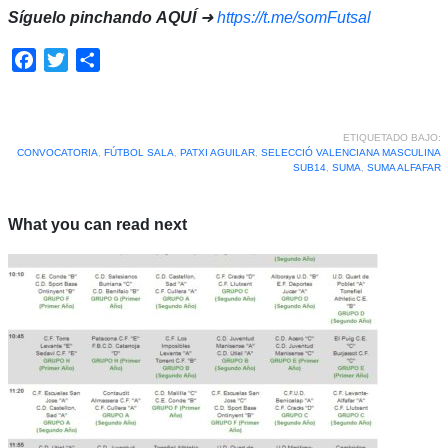
Síguelo pinchando
AQUÍ
➜
https://t.me/somFutsal
Facebook
Twitter
Compartir
ETIQUETADO BAJO:
CONVOCATORIA
,
FÚTBOL SALA
,
PATXI AGUILAR
,
SELECCIÓ VALENCIANA MASCULINA
SUB14
,
SUMA
,
SUMA ALFAFAR
What you can read next