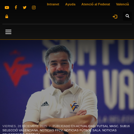
Intranet
Ayuda
Atenció al Federat
Valencià
VIERNES, 26 DICIEMBRE 2025
/
PUBLICADO EN
ACTUALIDAD
,
FUTSAL MASC. SUB16
SELECCIÓ VALENCIANA
,
NOTICIAS FFCV
,
NOTICIAS FÚTBOL SALA
,
NOTICIAS