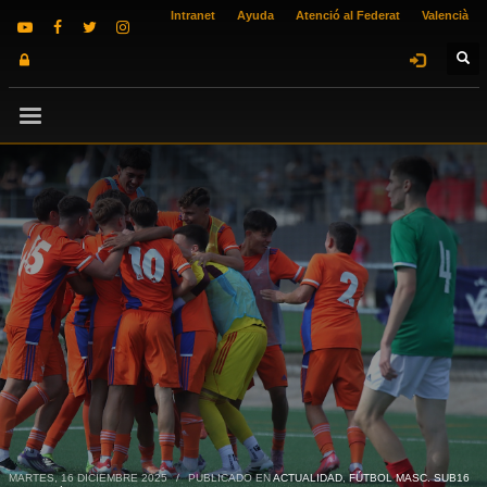
Intranet
Ayuda
Atenció al Federat
Valencià
MARTES, 16 DICIEMBRE 2025
/
PUBLICADO EN
ACTUALIDAD
,
FÚTBOL MASC. SUB16