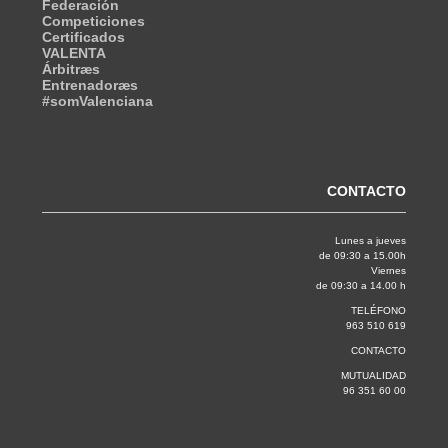
Federación
Competiciones
Certificados
VALENTA
Árbitræs
Entrenadoræs
#somValenciana
CONTACTO
Lunes a jueves
de 09:30 a 15.00h
Viernes
de 09:30 a 14.00 h
TELÉFONO
963 510 619
CONTACTO
MUTUALIDAD
96 351 60 00