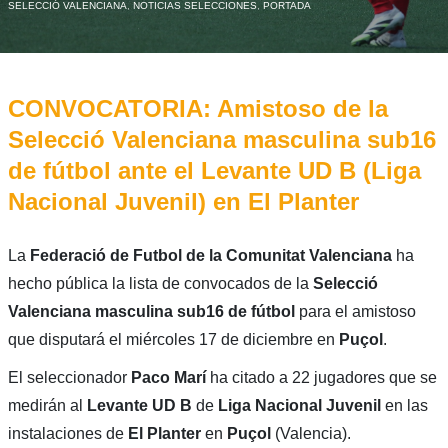
SELECCIÓ VALENCIANA
,
NOTICIAS SELECCIONES
,
PORTADA
CONVOCATORIA: Amistoso de la
Selecció Valenciana masculina sub16
de fútbol ante el Levante UD B (Liga
Nacional Juvenil) en El Planter
La
Federació de Futbol de la Comunitat Valenciana
ha
hecho pública la lista de convocados de la
Selecció
Valenciana masculina sub16 de fútbol
para el amistoso
que disputará el miércoles 17 de diciembre en
Puçol
.
El seleccionador
Paco Marí
ha citado a 22 jugadores que se
medirán al
Levante UD B
de
Liga Nacional Juvenil
en las
instalaciones de
El Planter
en
Puçol
(Valencia).