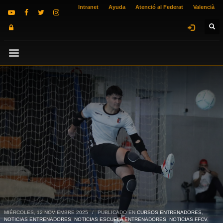
Intranet
Ayuda
Atenció al Federat
Valencià
MIÉRCOLES, 12 NOVIEMBRE 2025
/
PUBLICADO EN
CURSOS ENTRENADORES
,
NOTICIAS ENTRENADORES
,
NOTICIAS ESCUELA ENTRENADORES
,
NOTICIAS FFCV
,