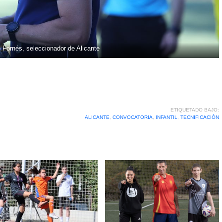
 Fornés, seleccionador de Alicante
ETIQUETADO BAJO:
ALICANTE
,
CONVOCATORIA
,
INFANTIL
,
TECNIFICACIÓN