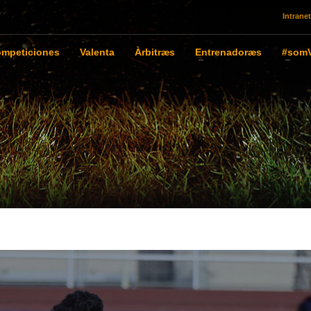
Intranet
mpeticiones
Valenta
Àrbitræs
Entrenadoræs
#somV