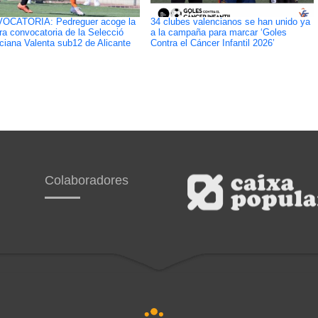
OCATORIA: Pedreguer acoge la
34 clubes valencianos se han unido ya
ra convocatoria de la Selecció
a la campaña para marcar ‘Goles
ciana Valenta sub12 de Alicante
Contra el Cáncer Infantil 2026’
Colaboradores