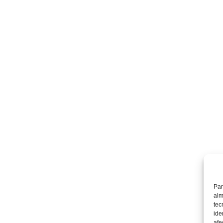
Par
alm
tec
ide
afe