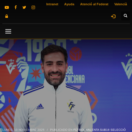
Intranet
Ayuda
Atenció al Federat
Valencià
LUNES, 10 NOVIEMBRE 2025
/
PUBLICADO EN
FÚTBOL VALENTA SUB16 SELECCIÓ