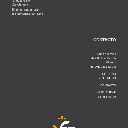
VALENTA
Árbitræs
Entrenadoræs
#somValenciana
CONTACTO
Lunes a jueves
de 09:30 a 15.00h
Viernes
de 09:30 a 14.00 h
TELÉFONO
963 510 619
CONTACTO
MUTUALIDAD
96 351 60 00