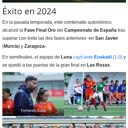
Éxito en 2024
En la pasada temporada, este combinado autonómico
alcanzó la
Fase Final Oro
del
Campeonato de España
tras
superar con éxito las dos fases anteriores -en
San Javier
(
Murcia
) y
Zaragoza
-.
En semifinales, el equipo de
Luna
cayó ante
Euskadi
(1-0)
y
se quedó a las puertas de la gran final en
Las Rozas
.
Fernando Luna