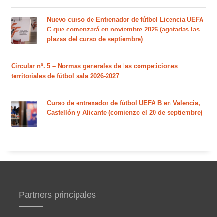
Nuevo curso de Entrenador de fútbol Licencia UEFA
C que comenzará en noviembre 2026 (agotadas las
plazas del curso de septiembre)
Circular nº. 5 – Normas generales de las competiciones
territoriales de fútbol sala 2026-2027
Curso de entrenador de fútbol UEFA B en Valencia,
Castellón y Alicante (comienzo el 20 de septiembre)
Partners principales