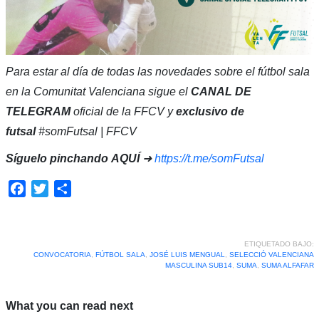
Para estar al día de todas las novedades sobre el fútbol sala
en la Comunitat Valenciana sigue el
CANAL DE
TELEGRAM
oficial de la FFCV y
exclusivo de
futsal
#somFutsal | FFCV
Síguelo pinchando
AQUÍ
➜
https://t.me/somFutsal
Facebook
Twitter
Compartir
ETIQUETADO BAJO:
CONVOCATORIA
,
FÚTBOL SALA
,
JOSÉ LUIS MENGUAL
,
SELECCIÓ VALENCIANA
MASCULINA SUB14
,
SUMA
,
SUMA ALFAFAR
What you can read next