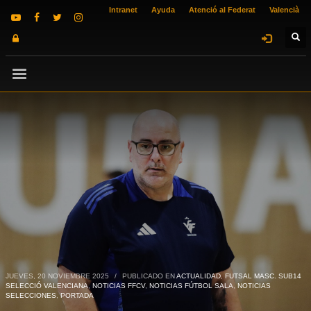
Intranet
Ayuda
Atenció al Federat
Valencià
JUEVES, 20 NOVIEMBRE 2025
/
PUBLICADO EN
ACTUALIDAD
,
FUTSAL MASC. SUB14
SELECCIÓ VALENCIANA
,
NOTICIAS FFCV
,
NOTICIAS FÚTBOL SALA
,
NOTICIAS
SELECCIONES
,
PORTADA