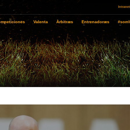
Intranet
mpeticiones
Valenta
Àrbitræs
Entrenadoræs
#somV