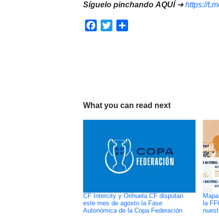
Síguelo pinchando
AQUÍ
➜
https://t
Facebook
Twitter
Compartir
What you can read next
CF Intercity y Orihuela CF disputan
Mapa 
este mes de agosto la Fase
la FF
Autonómica de la Copa Federación
nuest