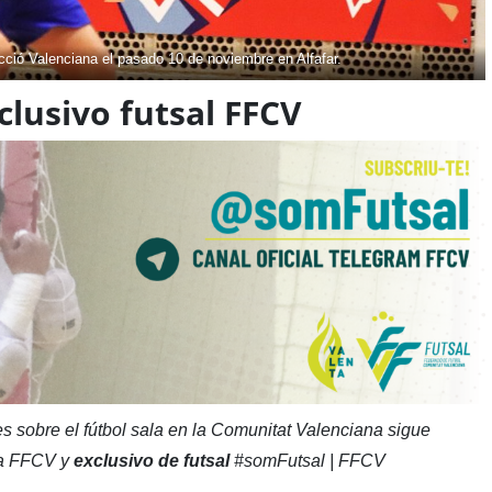
cció Valenciana el pasado 10 de noviembre en Alfafar.
lusivo futsal FFCV
s sobre el fútbol sala en la Comunitat Valenciana sigue
 la FFCV y
exclusivo de futsal
#somFutsal | FFCV