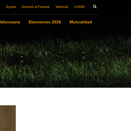
Ayuda
Atenció al Federat
Valencià
LOGIN
alenciana
Elecciones 2026
Mutualidad