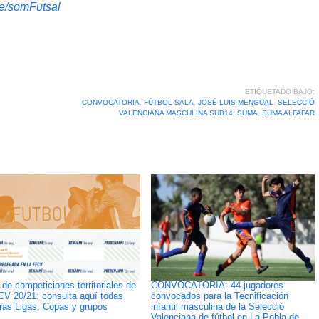
.me/somFutsal
ETIQUETADO BAJO:
CONVOCATORIA
,
FÚTBOL SALA
,
JOSÉ LUIS MENGUAL
,
SELECCIÓ
VALENCIANA MASCULINA SUB14
,
SUMA
,
SUMA ALFAFAR
de competiciones territoriales de
CONVOCATORIA: 44 jugadores
CV 20/21: consulta aquí todas
convocados para la Tecnificación
ras Ligas, Copas y grupos
infantil masculina de la Selecció
Valenciana de fútbol en La Pobla de