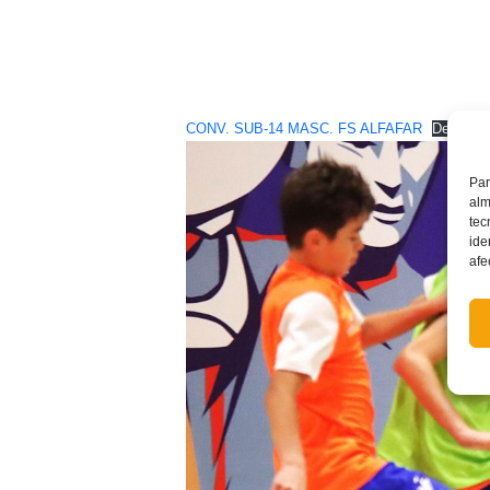
CONV. SUB-14 MASC. FS ALFAFAR
Descarg
Par
alm
tec
ide
afe