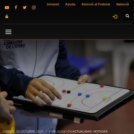
Intranet
Ayuda
Atenció al Federat
Valencià
JUEVES, 23 OCTUBRE 2025
/
PUBLICADO EN
ACTUALIDAD
,
NOTICIAS