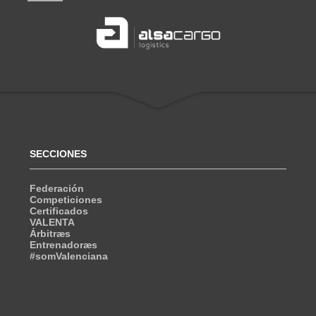
SECCIONES
Federación
Competiciones
Certificados
VALENTA
Árbitræs
Entrenadoræs
#somValenciana