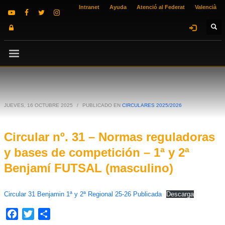
Intranet
Ayuda
Atenció al Federat
Valencià
JUEVES, 16 OCTUBRE 2025
/
PUBLICADO EN
CIRCULARES 2025/2026
Circular nº. 31 – Normas reguladoras
y bases de competición – 1ª y 2ª
Benjamí FUTSAL (masculino)
Circular 31 Benjamin 1ª y 2ª Regional 25-26 Publicada
Descarga
Facebook
Twitter
Compartir