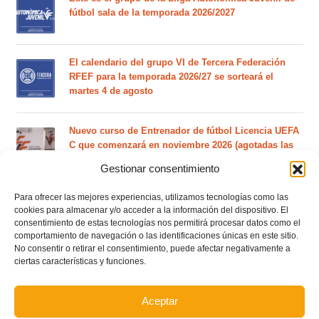
fútbol sala de la temporada 2026/2027
El calendario del grupo VI de Tercera Federación
RFEF para la temporada 2026/27 se sorteará el
martes 4 de agosto
Nuevo curso de Entrenador de fútbol Licencia UEFA
C que comenzará en noviembre 2026 (agotadas las
plazas del curso de septiembre)
Gestionar consentimiento
Para ofrecer las mejores experiencias, utilizamos tecnologías como las
Circular nº. 5 – Normas generales de las competiciones
cookies para almacenar y/o acceder a la información del dispositivo. El
territoriales de fútbol sala 2026-2027
consentimiento de estas tecnologías nos permitirá procesar datos como el
comportamiento de navegación o las identificaciones únicas en este sitio.
No consentir o retirar el consentimiento, puede afectar negativamente a
Curso de entrenador de fútbol UEFA B en Valencia,
ciertas características y funciones.
Castellón y Alicante (comienzo el 20 de septiembre)
Aceptar
Curso de entrenador de fútbol UEFA A en Valencia,