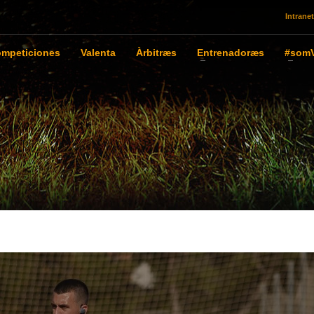
Intranet
mpeticiones
Valenta
Àrbitræs
Entrenadoræs
#somV