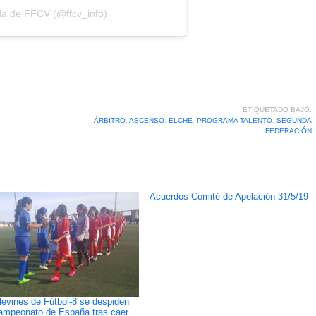
da de FFCV (@ffcv_info)
ETIQUETADO BAJO:
ÁRBITRO
,
ASCENSO
,
ELCHE
,
PROGRAMA TALENTO
,
SEGUNDA
FEDERACIÓN
Acuerdos Comité de Apelación 31/5/19
levines de Fútbol-8 se despiden
ampeonato de España tras caer