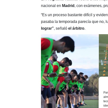
nacional en
Madrid
, con exámenes, pru
“Es un proceso bastante difícil y evid
pasaba la temporada parecía que no, l
lograr”
, señaló
el árbitro
.
Par
alm
tec
ide