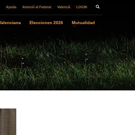
Ayuda
Atenció al Federat
Valencià
LOGIN
alenciana
Elecciones 2026
Mutualidad