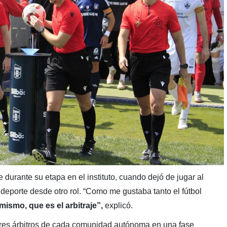
e durante su etapa en el instituto, cuando dejó de jugar al
e deporte desde otro rol. “Como me gustaba tanto el fútbol
mismo, que es el arbitraje”,
explicó.
res árbitros de cada comunidad autónoma en una fase