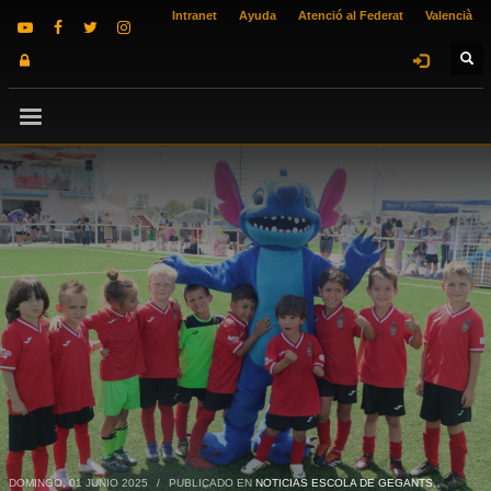
Intranet
Ayuda
Atenció al Federat
Valencià
DOMINGO, 01 JUNIO 2025
/
PUBLICADO EN
NOTICIAS ESCOLA DE GEGANTS
,