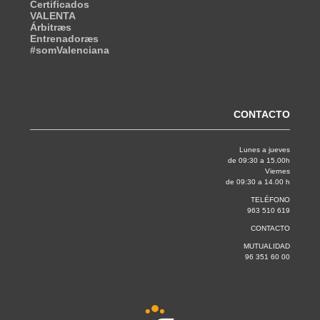
Certificados
VALENTA
Árbitræs
Entrenadoræs
#somValenciana
CONTACTO
Lunes a jueves
de 09:30 a 15.00h
Viernes
de 09:30 a 14.00 h
TELÉFONO
963 510 619
CONTACTO
MUTUALIDAD
96 351 60 00