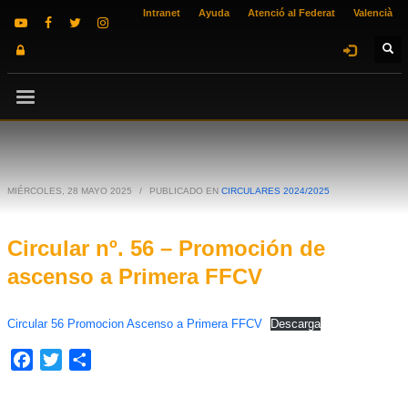
Intranet
Ayuda
Atenció al Federat
Valencià
MIÉRCOLES, 28 MAYO 2025
/
PUBLICADO EN
CIRCULARES 2024/2025
Circular nº. 56 – Promoción de
ascenso a Primera FFCV
Circular 56 Promocion Ascenso a Primera FFCV
Descarga
Facebook
Twitter
Compartir