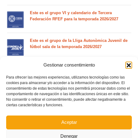
Este es el grupo VI y calendario de Tercera
Federación RFEF para la temporada 2026/2027
Este es el grupo de la Lliga Autonòmica Juvenil de
fútbol sala de la temporada 2026/2027
Gestionar consentimiento
El calendario del grupo VI de Tercera Federación
RFEF para la temporada 2026/27 se sorteará el
Para ofrecer las mejores experiencias, utilizamos tecnologías como las
martes 4 de agosto
cookies para almacenar y/o acceder a la información del dispositivo. El
consentimiento de estas tecnologías nos permitirá procesar datos como el
comportamiento de navegación o las identificaciones únicas en este sitio.
Nuevo curso de Entrenador de fútbol Licencia UEFA
No consentir o retirar el consentimiento, puede afectar negativamente a
C que comenzará en noviembre 2026 (agotadas las
ciertas características y funciones.
plazas del curso de septiembre)
Aceptar
Circular nº. 5 – Normas generales de las competiciones
territoriales de fútbol sala 2026-2027
Denegar