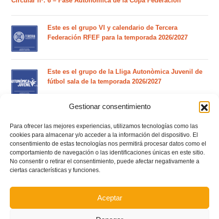
Circular nº. 6 – Fase Autonómica de la Copa Federación
Este es el grupo VI y calendario de Tercera
Federación RFEF para la temporada 2026/2027
Este es el grupo de la Lliga Autonòmica Juvenil de
fútbol sala de la temporada 2026/2027
Gestionar consentimiento
El calendario del grupo VI de Tercera Federación
RFEF para la temporada 2026/27 se sorteará el
Para ofrecer las mejores experiencias, utilizamos tecnologías como las
cookies para almacenar y/o acceder a la información del dispositivo. El
martes 4 de agosto
consentimiento de estas tecnologías nos permitirá procesar datos como el
comportamiento de navegación o las identificaciones únicas en este sitio.
No consentir o retirar el consentimiento, puede afectar negativamente a
Nuevo curso de Entrenador de fútbol Licencia UEFA
ciertas características y funciones.
C que comenzará en noviembre 2026 (agotadas las
plazas del curso de septiembre)
Aceptar
Circular nº. 5 – Normas generales de las competiciones