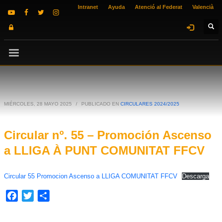
Intranet
Ayuda
Atenció al Federat
Valencià
MIÉRCOLES, 28 MAYO 2025
/
PUBLICADO EN
CIRCULARES 2024/2025
Circular nº. 55 – Promoción Ascenso
a LLIGA À PUNT COMUNITAT FFCV
Circular 55 Promocion Ascenso a LLIGA COMUNITAT FFCV
Descarga
Facebook
Twitter
Compartir