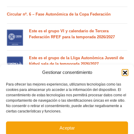
Circular nº. 6 – Fase Autonómica de la Copa Federación
Este es el grupo VI y calendario de Tercera
Federación RFEF para la temporada 2026/2027
Este es el grupo de la Lliga Autonòmica Juvenil de
fútbol sala de la temporada 2026/2027
Gestionar consentimiento
Para ofrecer las mejores experiencias, utilizamos tecnologías como las
El calendario del grupo VI de Tercera Federación
cookies para almacenar y/o acceder a la información del dispositivo. El
RFEF para la temporada 2026/27 se sorteará el
consentimiento de estas tecnologías nos permitirá procesar datos como el
martes 4 de agosto
comportamiento de navegación o las identificaciones únicas en este sitio.
No consentir o retirar el consentimiento, puede afectar negativamente a
ciertas características y funciones.
Nuevo curso de Entrenador de fútbol Licencia UEFA
C que comenzará en noviembre 2026 (agotadas las
plazas del curso de septiembre)
Aceptar