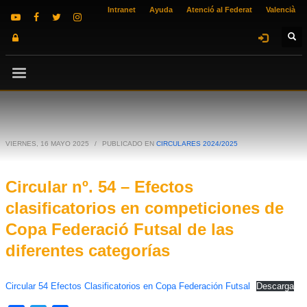
Intranet
Ayuda
Atenció al Federat
Valencià
VIERNES, 16 MAYO 2025
/
PUBLICADO EN
CIRCULARES 2024/2025
Circular nº. 54 – Efectos
clasificatorios en competiciones de
Copa Federació Futsal de las
diferentes categorías
Circular 54 Efectos Clasificatorios en Copa Federación Futsal
Descarga