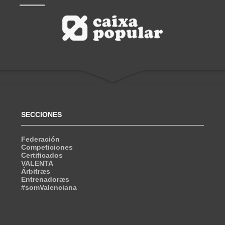
SECCIONES
Federación
Competiciones
Certificados
VALENTA
Árbitræs
Entrenadoræs
#somValenciana