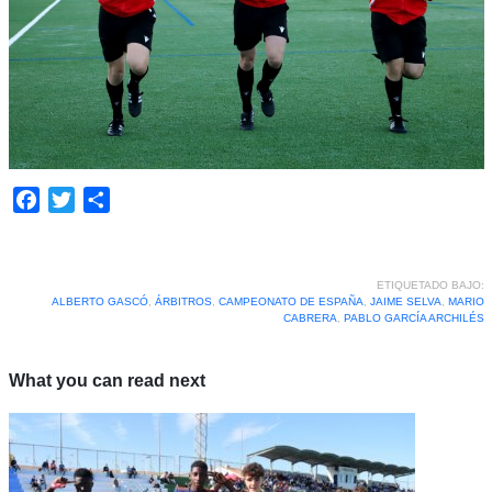
Facebook
Twitter
Compartir
ETIQUETADO BAJO:
ALBERTO GASCÓ
,
ÁRBITROS
,
CAMPEONATO DE ESPAÑA
,
JAIME SELVA
,
MARIO
CABRERA
,
PABLO GARCÍA ARCHILÉS
What you can read next