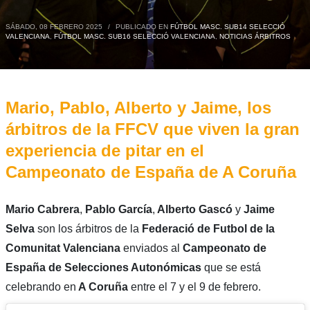
SÁBADO, 08 FEBRERO 2025
/
PUBLICADO EN
FÚTBOL MASC. SUB14 SELECCIÓ
VALENCIANA
,
FÚTBOL MASC. SUB16 SELECCIÓ VALENCIANA
,
NOTICIAS ÁRBITROS
Mario, Pablo, Alberto y Jaime, los
árbitros de la FFCV que viven la gran
experiencia de pitar en el
Campeonato de España de A Coruña
Mario Cabrera
,
Pablo García
,
Alberto Gascó
y
Jaime
Selva
son los árbitros de la
Federació de Futbol de la
Comunitat Valenciana
enviados al
Campeonato de
España de Selecciones Autonómicas
que se está
celebrando en
A Coruña
entre el 7 y el 9 de febrero.