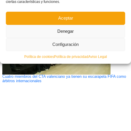
Inicio del Curso de Arbitro en el Baix Maestrat
ciertas características y funciones.
Aceptar
Denegar
Configuración
Política de cookies
Política de privacidad
Aviso Legal
Cuatro miembros del CTA valenciano ya tienen su escarapela FIFA como
árbitros internacionales