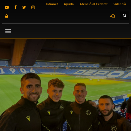
Intranet
Ayuda
Atenció al Federat
Valencià