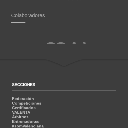
Colaboradores
SECCIONES
Federación
Competiciones
Certificados
VALENTA
Árbitræs
Entrenadoræs
#somValenciana