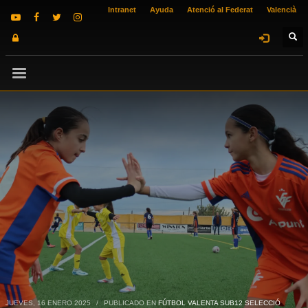
Intranet
Ayuda
Atenció al Federat
Valencià
JUEVES, 16 ENERO 2025
/
PUBLICADO EN
FÚTBOL VALENTA SUB12 SELECCIÓ