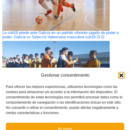
La sub19 pierde ante Galicia en un partido vibrante jugado de poder a
poder- Galicia vs Selecció Valenciana masculina sub19 (3-2)
Gestionar consentimiento
Para ofrecer las mejores experiencias, utilizamos tecnologías como las
cookies para almacenar y/o acceder a la información del dispositivo. El
consentimiento de estas tecnologías nos permitirá procesar datos como el
comportamiento de navegación o las identificaciones únicas en este sitio.
No consentir o retirar el consentimiento, puede afectar negativamente a
Cadetes y Juveniles se imponen a Castilla y León
ciertas características y funciones.
Aceptar