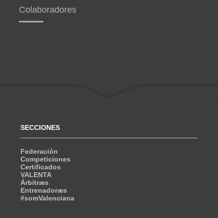
Colaboradores
SECCIONES
Federación
Competiciones
Certificados
VALENTA
Árbitræs
Entrenadoræs
#somValenciana