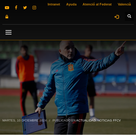
Intranet
Ayuda
Atenció al Federat
Valencià
MARTES, 10 DICIEMBRE 2024
/
PUBLICADO EN
ACTUALIDAD
,
NOTICIAS FFCV