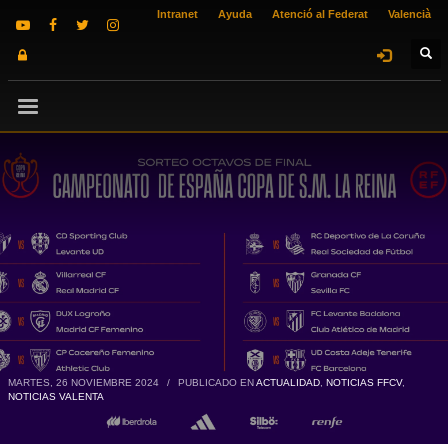
Intranet
Ayuda
Atenció al Federat
Valencià
MARTES, 26 NOVIEMBRE 2024
/
PUBLICADO EN
ACTUALIDAD
,
NOTICIAS FFCV
,
NOTICIAS VALENTA