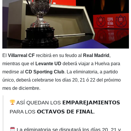
El
Villarreal CF
recibirá en su feudo al
Real Madrid
,
mientras que el
Levante UD
deberá viajar a Huelva para
medirse al
CD Sporting Club
. La eliminatoria, a partido
único, deberá celebrarse los días 20, 21 ó 22 del próximo
mes de diciembre.
ASÍ QUEDAN LOS 𝗘𝗠𝗣𝗔𝗥𝗘𝗝𝗔𝗠𝗜𝗘𝗡𝗧𝗢𝗦
PARA LOS 𝗢𝗖𝗧𝗔𝗩𝗢𝗦 𝗗𝗘 𝗙𝗜𝗡𝗔𝗟.
La eliminatoria se disputará los días 20, 21 y