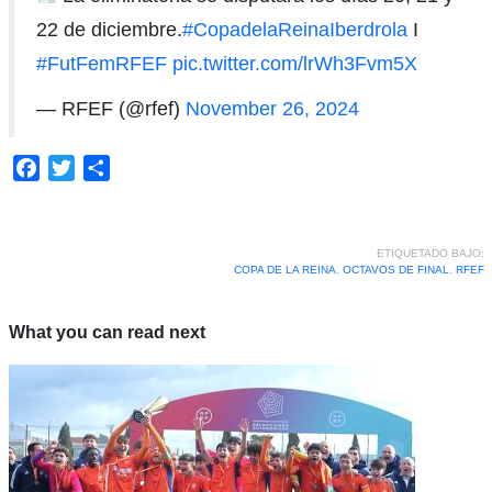
22 de diciembre.
#CopadelaReinaIberdrola
I
#FutFemRFEF
pic.twitter.com/lrWh3Fvm5X
— RFEF (@rfef)
November 26, 2024
Facebook
Twitter
Compartir
ETIQUETADO BAJO:
COPA DE LA REINA
,
OCTAVOS DE FINAL
,
RFEF
What you can read next