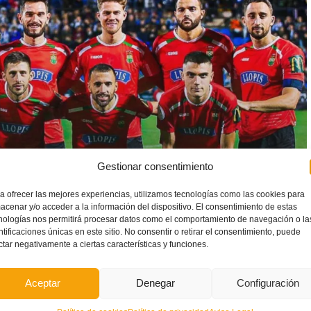
Gestionar consentimiento
a ofrecer las mejores experiencias, utilizamos tecnologías como las cookies para
acenar y/o acceder a la información del dispositivo. El consentimiento de estas
nologías nos permitirá procesar datos como el comportamiento de navegación o la
ntificaciones únicas en este sitio. No consentir o retirar el consentimiento, puede
 paso por vestuarios dieron oxígeno al
Jove Español de San
ctar negativamente a ciertas características y funciones.
lándose la contienda. Los alicantinos llegaron a disponer de
acias a
Javi Salero
y
Avelino
, que lo intentaron sin suerte. En
Aceptar
Denegar
Configuración
strenó anotando para cerrar el definitivo 0-5 con que concluyó