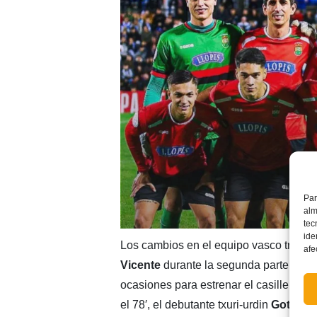
Par
alm
tec
ide
Los cambios en el equipo vasco tras el
afe
Vicente
durante la segunda parte, igua
ocasiones para estrenar el casillero gr
el 78′, el debutante txuri-urdin
Goti
se e