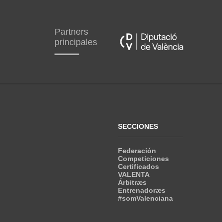
Partners
principales
SECCIONES
Federación
Competiciones
Certificados
VALENTA
Árbitræs
Entrenadoræs
#somValenciana