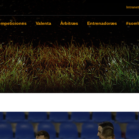
Intranet
mpeticiones
Valenta
Àrbitræs
Entrenadoræs
#somV