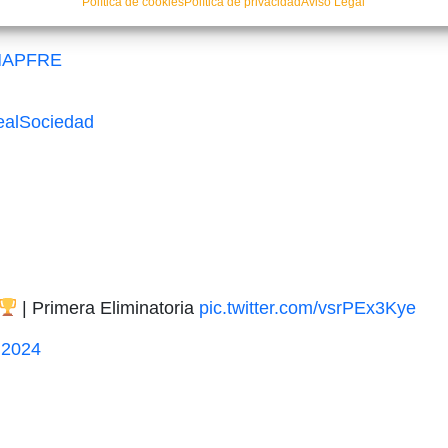
Política de cookies
Política de privacidad
Aviso Legal
MAPFRE
alSociedad
| Primera Eliminatoria
pic.twitter.com/vsrPEx3Kye
 2024