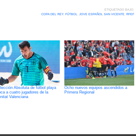
ETIQUETADO BAJO:
COPA DEL REY
,
FÚTBOL
,
JOVE ESPAÑOL SAN VICENTE
,
RFEF
lección Absoluta de fútbol playa
Ocho nuevos equipos ascendidos a
ca a cuatro jugadores de la
Primera Regional
itat Valenciana