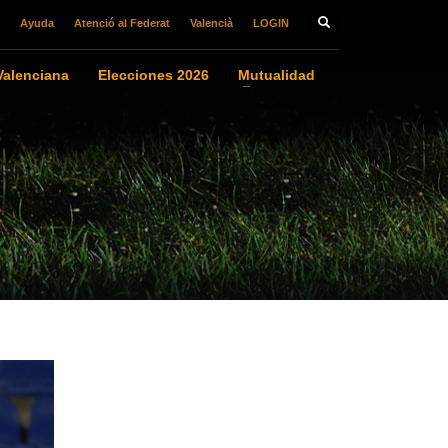
Ayuda
Atenció al Federat
Valencià
LOGIN
alenciana
Elecciones 2026
Mutualidad