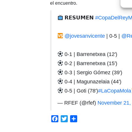
el encuentro.
𝗥𝗘𝗦𝗨𝗠𝗘𝗡
#CopaDelRey
@jovesanvicente
| 0-5 |
@Re
0-1 | Barrenetxea (12')
0-2 | Barrenetxea (15')
0-3 | Sergio Gómez (39')
0-4 | Magunazelaia (44')
0-5 | Goti (78')
#LaCopaMola
— RFEF (@rfef)
November 21,
Facebook
Twitter
Compartir