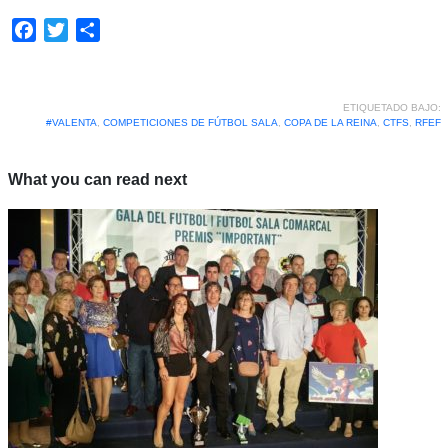
Facebook
Twitter
Compartir
ETIQUETADO BAJO:
#VALENTA
,
COMPETICIONES DE FÚTBOL SALA
,
COPA DE LA REINA
,
CTFS
,
RFEF
What you can read next