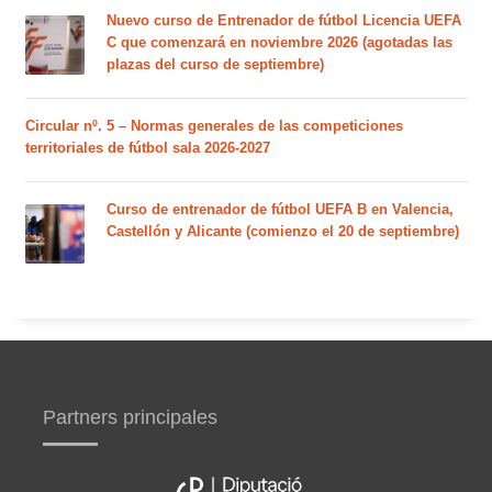
Nuevo curso de Entrenador de fútbol Licencia UEFA
C que comenzará en noviembre 2026 (agotadas las
plazas del curso de septiembre)
Circular nº. 5 – Normas generales de las competiciones
territoriales de fútbol sala 2026-2027
Curso de entrenador de fútbol UEFA B en Valencia,
Castellón y Alicante (comienzo el 20 de septiembre)
Partners principales