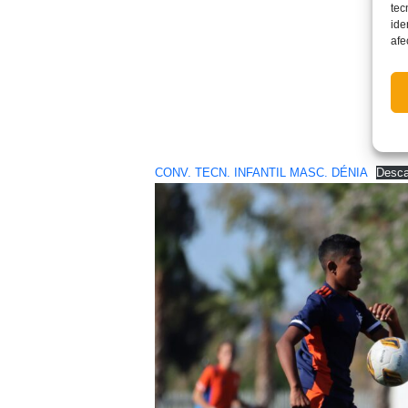
tec
ide
afe
CONV. TECN. INFANTIL MASC. DÉNIA
Desca