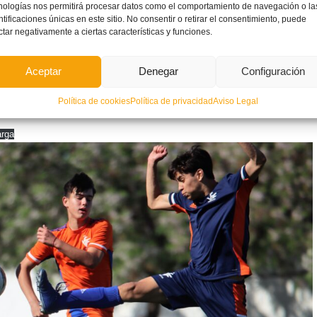
nologías nos permitirá procesar datos como el comportamiento de navegación o la
ntificaciones únicas en este sitio. No consentir o retirar el consentimiento, puede
ctar negativamente a ciertas características y funciones.
Aceptar
Denegar
Configuración
Política de cookies
Política de privacidad
Aviso Legal
rga