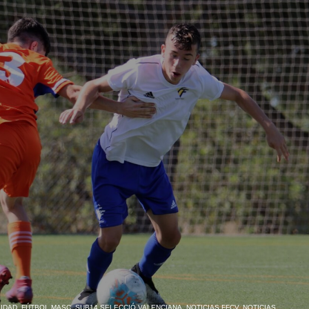
IDAD
,
FÚTBOL MASC. SUB14 SELECCIÓ VALENCIANA
,
NOTICIAS FFCV
,
NOTICIAS