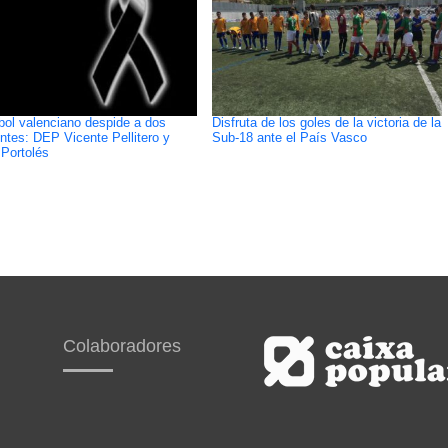
tbol valenciano despide a dos
Disfruta de los goles de la victoria de la
entes: DEP Vicente Pellitero y
Sub-18 ante el País Vasco
Portolés
Colaboradores