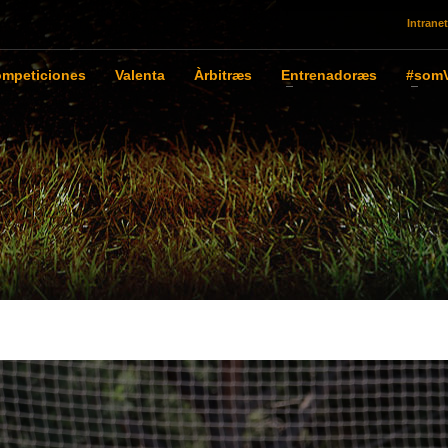
Intranet
mpeticiones
Valenta
Àrbitræs
Entrenadoræs
#somV