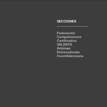
SECCIONES
Federación
Competiciones
Certificados
VALENTA
Árbitræs
Entrenadoræs
#somValenciana