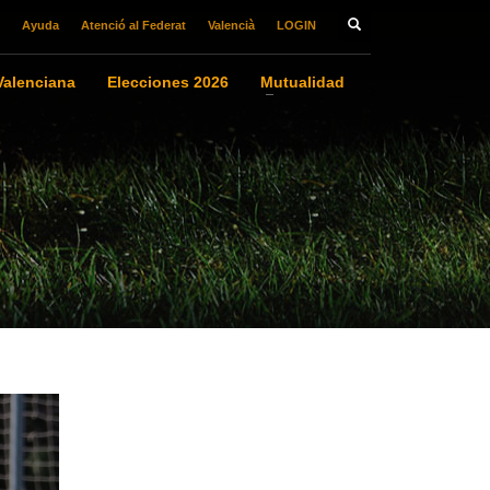
Ayuda
Atenció al Federat
Valencià
LOGIN
alenciana
Elecciones 2026
Mutualidad