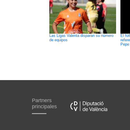
Las Ligas Valenta disparan su número
El fú
de equipos
refer
Pepe 
Partners
principales