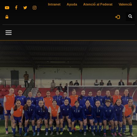
Intranet
Ayuda
Atenció al Federat
Valencià