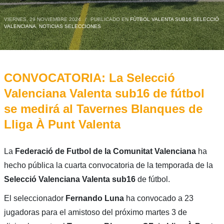
VIERNES, 29 NOVIEMBRE 2024
/
PUBLICADO EN
FÚTBOL VALENTA SUB16 SELECCIÓ
VALENCIANA
,
NOTICIAS SELECCIONES
CONVOCATORIA: La Selecció
Valenciana Valenta sub16 de fútbol
se medirá al Tavernes Blanques de
Lliga À Punt Valenta
La
Federació de Futbol de la Comunitat Valenciana
ha
hecho pública la cuarta convocatoria de la temporada de la
Selecció Valenciana Valenta sub16
de fútbol.
El seleccionador
Fernando Luna
ha convocado a 23
jugadoras para el amistoso del próximo martes 3 de