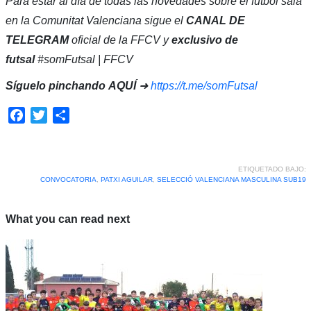
Para estar al día de todas las novedades sobre el fútbol sala
en la Comunitat Valenciana sigue el
CANAL DE
TELEGRAM
oficial de la FFCV y
exclusivo de
futsal
#somFutsal | FFCV
Síguelo pinchando
AQUÍ
➜
https://t.me/somFutsal
Facebook
Twitter
Compartir
ETIQUETADO BAJO:
CONVOCATORIA
,
PATXI AGUILAR
,
SELECCIÓ VALENCIANA MASCULINA SUB19
What you can read next