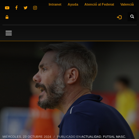
Intranet
Ayuda
Atenció al Federat
Valencià
MIÉRCOLES, 23 OCTUBRE 2024
/
PUBLICADO EN
ACTUALIDAD
,
FUTSAL MASC.