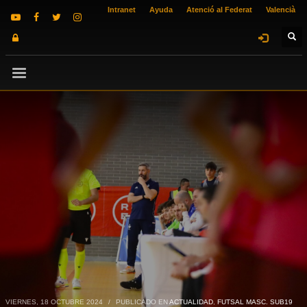
Intranet
Ayuda
Atenció al Federat
Valencià
VIERNES, 18 OCTUBRE 2024
/
PUBLICADO EN
ACTUALIDAD
,
FUTSAL MASC. SUB19