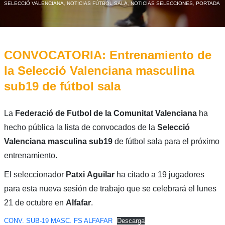
SELECCIÓ VALENCIANA
,
NOTICIAS FÚTBOL SALA
,
NOTICIAS SELECCIONES
,
PORTADA
CONVOCATORIA: Entrenamiento de
la Selecció Valenciana masculina
sub19 de fútbol sala
La
Federació de Futbol de la Comunitat Valenciana
ha
hecho pública la lista de convocados de la
Selecció
Valenciana masculina sub19
de fútbol sala para el próximo
entrenamiento.
El seleccionador
Patxi
Aguilar
ha citado a 19 jugadores
para esta nueva sesión de trabajo que se celebrará el lunes
21 de octubre en
Alfafar
.
CONV. SUB-19 MASC. FS ALFAFAR
Descarga