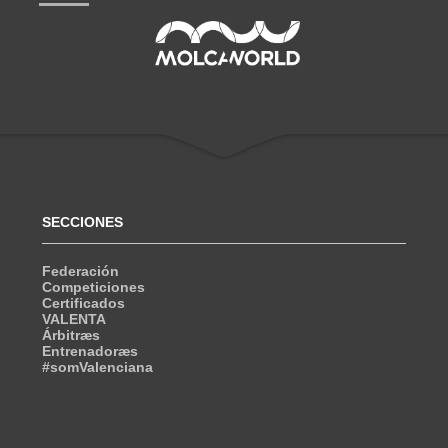
SECCIONES
Federación
Competiciones
Certificados
VALENTA
Árbitræs
Entrenadoræs
#somValenciana