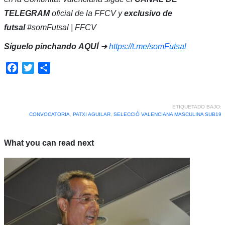
TELEGRAM
oficial de la FFCV y
exclusivo de
futsal
#somFutsal | FFCV
Síguelo pinchando
AQUÍ
➜
https://t.me/somFutsal
Facebook
Twitter
Compartir
ETIQUETADO BAJO:
CONVOCATORIA
,
PATXI AGUILAR
,
SELECCIÓ VALENCIANA MASCULINA SUB19
What you can read next