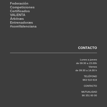
Federación
Competiciones
Certificados
VALENTA
Árbitræs
Entrenadoræs
#somValenciana
CONTACTO
Lunes a jueves
de 09:30 a 15.00h
Viernes
de 09:30 a 14.00 h
TELÉFONO
963 510 619
CONTACTO
MUTUALIDAD
96 351 60 00