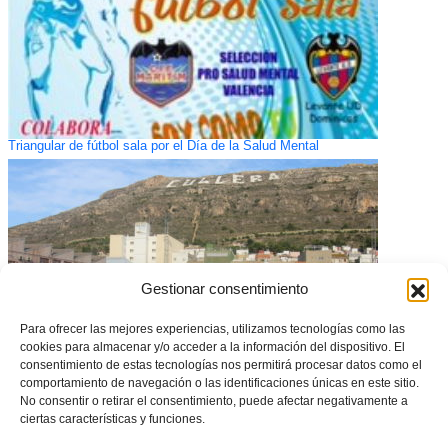
Triangular de fútbol sala por el Día de la Salud Mental
Gestionar consentimiento
Para ofrecer las mejores experiencias, utilizamos tecnologías como las
cookies para almacenar y/o acceder a la información del dispositivo. El
consentimiento de estas tecnologías nos permitirá procesar datos como el
comportamiento de navegación o las identificaciones únicas en este sitio.
No consentir o retirar el consentimiento, puede afectar negativamente a
Cullera acoge los partidos de entrenamiento de las Selecciones #Valenta
ciertas características y funciones.