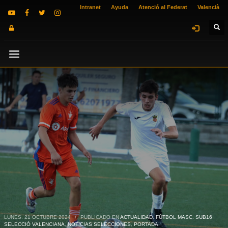
Intranet
Ayuda
Atenció al Federat
Valencià
LUNES, 21 OCTUBRE 2024
/
PUBLICADO EN
ACTUALIDAD
,
FÚTBOL MASC. SUB16
SELECCIÓ VALENCIANA
,
NOTICIAS SELECCIONES
,
PORTADA