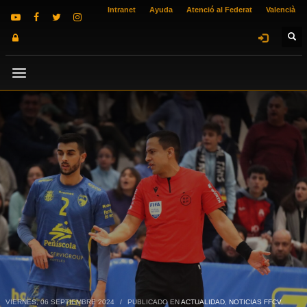
Intranet
Ayuda
Atenció al Federat
Valencià
VIERNES, 06 SEPTIEMBRE 2024
/
PUBLICADO EN
ACTUALIDAD
,
NOTICIAS FFCV
,