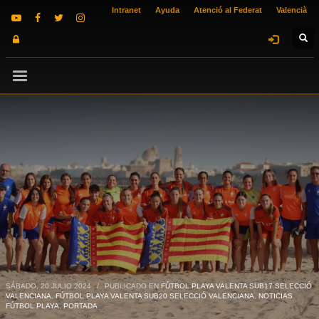
Intranet
Ayuda
Atenció al Federat
Valencià
SÁBADO, 20 JULIO 2024
/
PUBLICADO EN
FÚTBOL PLAYA VALENTA SUB17 SELECCIÓ
VALENCIANA
,
FÚTBOL PLAYA VALENTA SUB20 SELECCIÓ VALENCIANA
,
NOTICIAS
FÚTBOL PLAYA
,
PORTADA