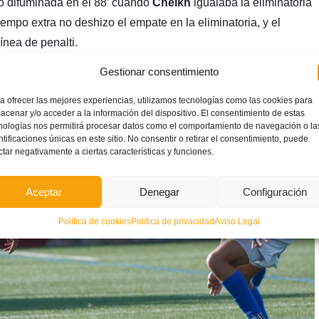
dó difuminada en el 88′ cuando
Cheikh
igualaba la eliminatoria
iempo extra no deshizo el empate en la eliminatoria, y el
ínea de penalti.
Gestionar consentimiento
a ofrecer las mejores experiencias, utilizamos tecnologías como las cookies para
acenar y/o acceder a la información del dispositivo. El consentimiento de estas
nologías nos permitirá procesar datos como el comportamiento de navegación o la
ntificaciones únicas en este sitio. No consentir o retirar el consentimiento, puede
ctar negativamente a ciertas características y funciones.
Aceptar
Denegar
Configuración
Política de cookies
Política de privacidad
Aviso Legal