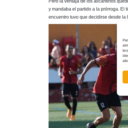
Pero la ventaja de los alicantinos que
y mandaba el partido a la prórroga. El t
encuentro tuvo que decidirse desde la l
Par
alm
tec
ide
afe