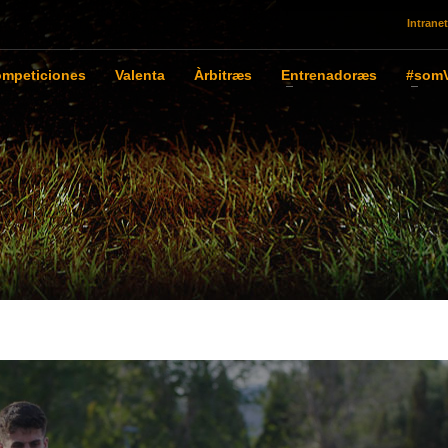
Intranet
mpeticiones
Valenta
Àrbitræs
Entrenadoræs
#somV