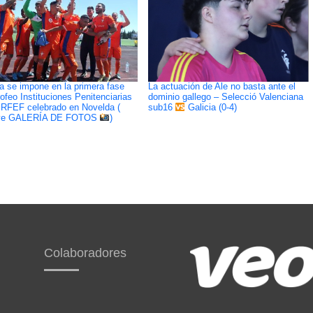
na se impone en la primera fase
La actuación de Ale no basta ante el
rofeo Instituciones Penitenciarias
dominio gallego – Selecció Valenciana
RFEF celebrado en Novelda (
sub16
Galicia (0-4)
uye GALERÍA DE FOTOS
)
Colaboradores