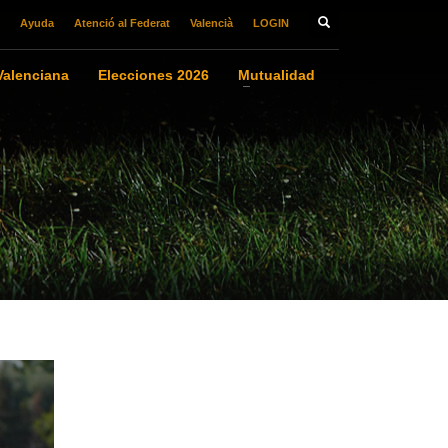
Ayuda
Atenció al Federat
Valencià
LOGIN
alenciana
Elecciones 2026
Mutualidad