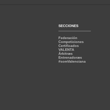
SECCIONES
Federación
Competiciones
Certificados
VALENTA
Árbitræs
Entrenadoræs
#somValenciana