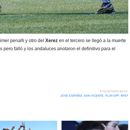
imer penalti y otro del
Xerez
en el tercero se llegó a la muerte
 pero falló y los andaluces anotaron el definitivo para el
ETIQUETADO BAJO:
JOVE ESPAÑOL SAN VICENTE
,
PLAY-OFF
,
RFEF