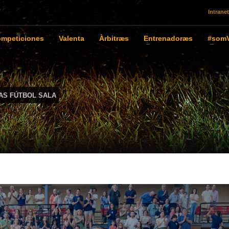
Intranet
mpeticiones
Valenta
Àrbitræs
Entrenadoræs
#somV
IAS FÚTBOL SALA