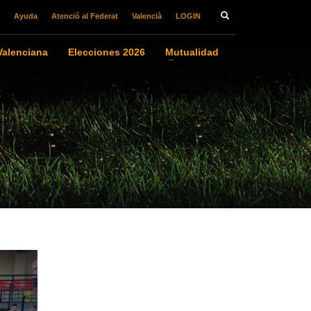
Ayuda
Atenció al Federat
Valencià
LOGIN
alenciana
Elecciones 2026
Mutualidad