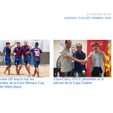
ETIQUETADO BAJO:
ASCENSO
,
PLAY-OFF
,
PRIMERA
,
RFEF
vante UD busca hoy las
Coca-Cola y FFCV presentan la IV
inales de la Euro Winners Cup
edición de la Copa Cadete
de fútbol playa