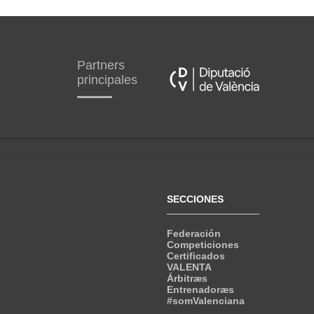
Partners
principales
SECCIONES
Federación
Competiciones
Certificados
VALENTA
Árbitræs
Entrenadoræs
#somValenciana