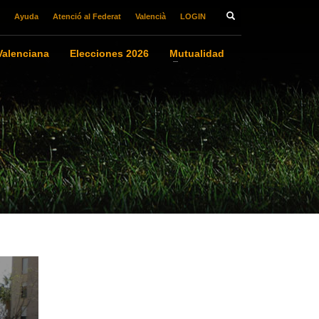
Ayuda
Atenció al Federat
Valencià
LOGIN
alenciana
Elecciones 2026
Mutualidad