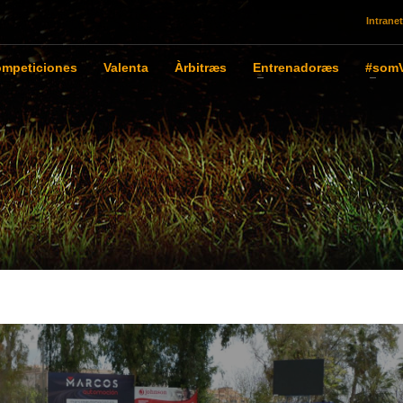
Intranet
mpeticiones
Valenta
Àrbitræs
Entrenadoræs
#somV