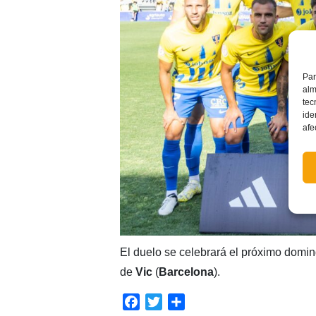
Par
alm
tec
ide
afe
El duelo se celebrará el próximo doming
de
Vic
(
Barcelona
).
Facebook
Twitter
Compartir