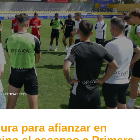
D
,
NOTICIAS FFCV
ura para afianzar en