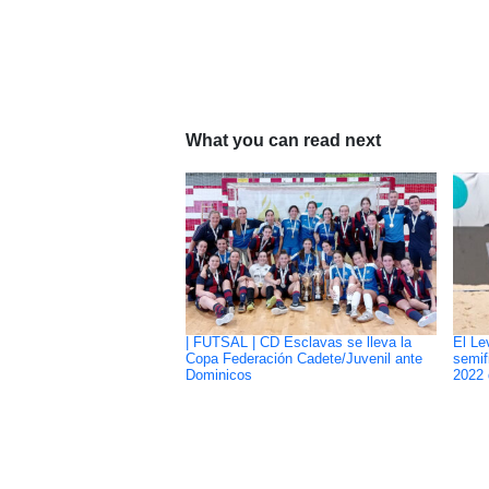
What you can read next
| FUTSAL | CD Esclavas se lleva la
El Le
Copa Federación Cadete/Juvenil ante
semif
Dominicos
2022 