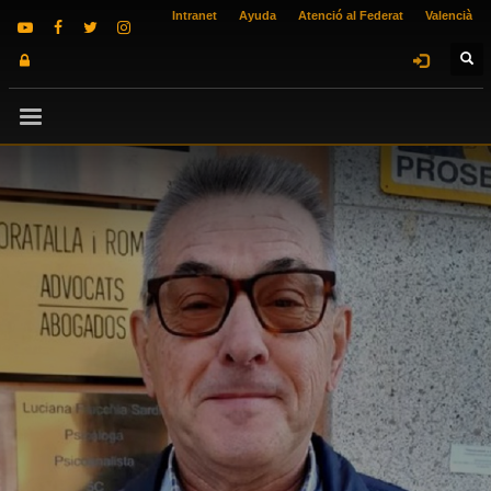
Intranet
Ayuda
Atenció al Federat
Valencià