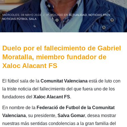
MIÉRCOLES, 08 MAYO 2024
/
PUBLICADO EN
ACTUALIDAD
,
NOTICIAS FFCV
,
NOTICIAS FÚTBOL SALA
Duelo por el fallecimiento de Gabriel
Moratalla, miembro fundador de
Xaloc Alacant FS
El fútbol sala de la
Comunitat Valenciana
está de luto con
la triste noticia del fallecimiento del que fuera uno de los
fundadores del
Xaloc Alacant FS
.
En nombre de la
Federació de Futbol de la Comunitat
Valenciana
, su presidente,
Salva Gomar
, desea mostrar
nuestras más sentidas condolencias a la gran familia del