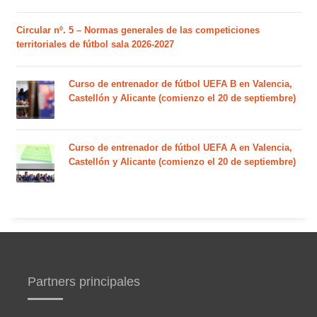
Circular nº. 5 – Normas generales de las competiciones
territoriales de fútbol sala 2026-2027
Curso de entrenador de fútbol UEFA B en Valencia,
Castellón y Alicante (comienzo el 20 de septiembre)
Curso de entrenador de fútbol UEFA A en Valencia,
Castellón y Alicante (comienzo el 20 de septiembre)
Partners principales