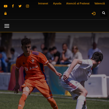
Intranet
Ayuda
Atenció al Federat
Valencià