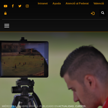
Intranet
Ayuda
Atenció al Federat
Valencià
MIÉRCOLES, 03 ABRIL 2024
/
PUBLICADO EN
ACTUALIDAD
,
CURSOS