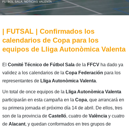
FÚTBOL SALA
,
NOTICIAS VALENTA
| FUTSAL | Confirmados los
calendarios de Copa para los
equipos de Lliga Autonòmica Valenta
El
Comité Técnico de Fútbol Sala
de la
FFCV
ha dado ya
validez a los calendarios de la
Copa Federación
para los
representantes de
Lliga Autonòmica Valenta
.
Un total de once equipos de la
Lliga Autonòmica Valenta
participarán en esta campaña en la
Copa
, que arrancará en
su primera jornada el próximo día 14 de abril. De ellos, tres
son de la provincia de
Castelló
, cuatro de
València
y cuatro
de
Alacant
, y quedan conformados en tres grupos de