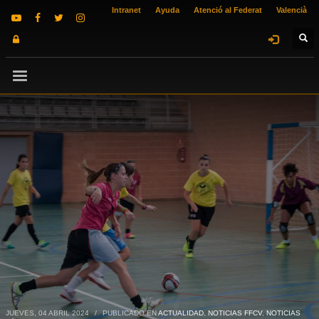
Intranet
Ayuda
Atenció al Federat
Valencià
JUEVES, 04 ABRIL 2024
/
PUBLICADO EN
ACTUALIDAD
,
NOTICIAS FFCV
,
NOTICIAS