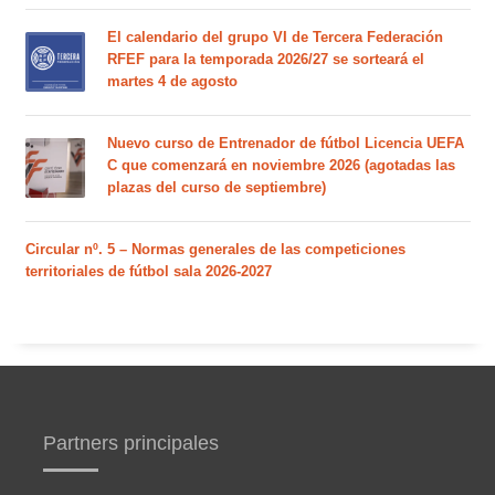
El calendario del grupo VI de Tercera Federación
RFEF para la temporada 2026/27 se sorteará el
martes 4 de agosto
Nuevo curso de Entrenador de fútbol Licencia UEFA
C que comenzará en noviembre 2026 (agotadas las
plazas del curso de septiembre)
Circular nº. 5 – Normas generales de las competiciones
territoriales de fútbol sala 2026-2027
Partners principales